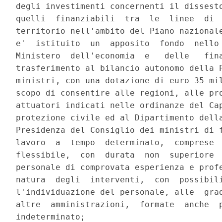
degli investimenti concernenti il dissesto
quelli  finanziabili  tra  le  linee  di  
territorio nell'ambito del Piano nazionale
e'  istituito  un  apposito  fondo  nello 
Ministero  dell'economia  e   delle   fina
trasferimento al bilancio autonomo della P
ministri, con una dotazione di euro 35 mil
scopo di consentire alle regioni, alle pro
attuatori indicati nelle ordinanze del Cap
protezione civile ed al Dipartimento della
Presidenza del Consiglio dei ministri di f
lavoro  a  tempo  determinato,  comprese  
flessibile,  con  durata  non  superiore  
personale di comprovata esperienza e profe
natura  degli  interventi,  con  possibili
l'individuazione del personale, alle  grad
altre  amministrazioni,  formate  anche  p
indeterminato; 
