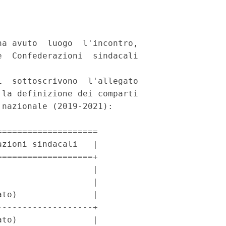
a avuto  luogo  l'incontro,

  Confederazioni  sindacali

  sottoscrivono  l'allegato

la definizione dei comparti

nazionale (2019-2021): 

===================

zioni sindacali   |

==================+

                  |

                  |

to)               |

------------------+

to)               |
