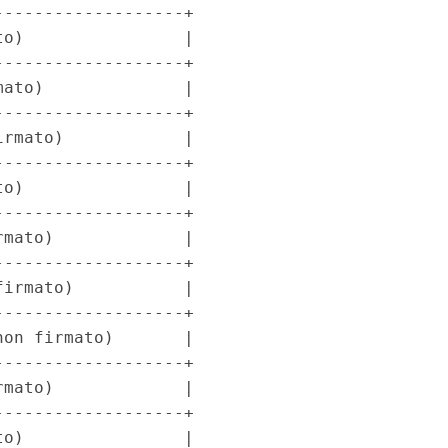
------------------+

o)                |

------------------+

ato)              |

------------------+

rmato)            |

------------------+

o)                |

------------------+

mato)             |

------------------+

irmato)           |

------------------+

on firmato)       |

------------------+

mato)             |

------------------+

o)                |
