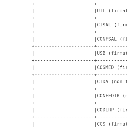
        +---------------------+-----------
        |                     |UIL (firmat
        +---------------------+-----------
        |                     |CISAL (firm
        +---------------------+-----------
        |                     |CONFSAL (fi
        +---------------------+-----------
        |                     |USB (firmat
        +---------------------+-----------
        |                     |COSMED (fir
        +---------------------+-----------
        |                     |CIDA (non f
        +---------------------+-----------
        |                     |CONFEDIR (n
        +---------------------+-----------
        |                     |CODIRP (fir
        +---------------------+-----------
        |                     |CGS (firmat