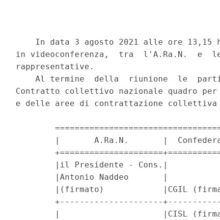
    In data 3 agosto 2021 alle ore 13,15 h
in videoconferenza,  tra  l'A.Ra.N.  e  le
rappresentative. 

    Al termine  della  riunione  le  parti
Contratto collettivo nazionale quadro per 
e delle aree di contrattazione collettiva 
        ==================================
        |       A.Ra.N.       |  Confedera
        +=====================+===========
        |il Presidente - Cons.|           
        |Antonio Naddeo       |           
        |(firmato)            |CGIL (firma
        +---------------------+-----------
        |                     |CISL (firma