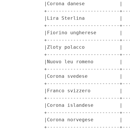
            |Corona danese            |   
            +-------------------------+---
            |Lira Sterlina            |   
            +-------------------------+---
            |Fiorino ungherese        |   
            +-------------------------+---
            |Zloty polacco            |   
            +-------------------------+---
            |Nuovo leu romeno         |   
            +-------------------------+---
            |Corona svedese           |   
            +-------------------------+---
            |Franco svizzero          |   
            +-------------------------+---
            |Corona islandese         |   
            +-------------------------+---
            |Corona norvegese         |   
            +-------------------------+---