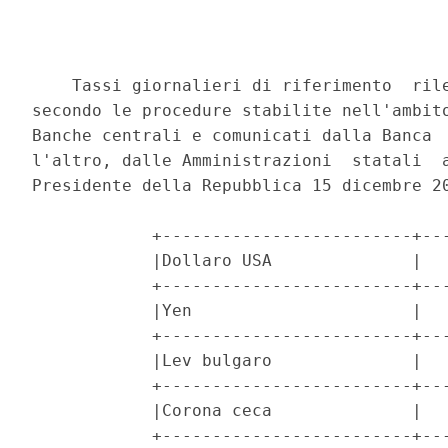
    Tassi giornalieri di riferimento  rile
secondo le procedure stabilite nell'ambito
Banche centrali e comunicati dalla Banca  
l'altro, dalle Amministrazioni  statali  a
Presidente della Repubblica 15 dicembre 20
            +-------------------------+---
            |Dollaro USA              |   
            +-------------------------+---
            |Yen                      |   
            +-------------------------+---
            |Lev bulgaro              |   
            +-------------------------+---
            |Corona ceca              |   
            +-------------------------+---