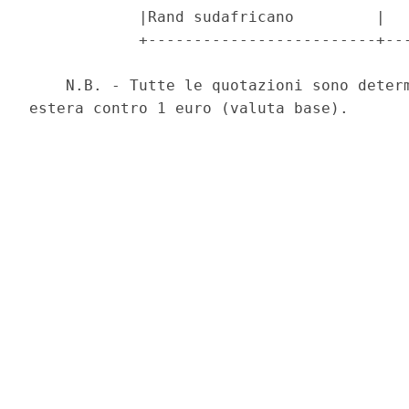
            |Rand sudafricano         |   
            +-------------------------+---
    N.B. - Tutte le quotazioni sono determ