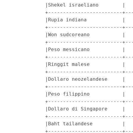
            |Shekel israeliano        |   
            +-------------------------+---
            |Rupia indiana            |   
            +-------------------------+---
            |Won sudcoreano           |   
            +-------------------------+---
            |Peso messicano           |   
            +-------------------------+---
            |Ringgit malese           |   
            +-------------------------+---
            |Dollaro neozelandese     |   
            +-------------------------+---
            |Peso filippino           |   
            +-------------------------+---
            |Dollaro di Singapore     |   
            +-------------------------+---
            |Baht tailandese          |   
            +-------------------------+---