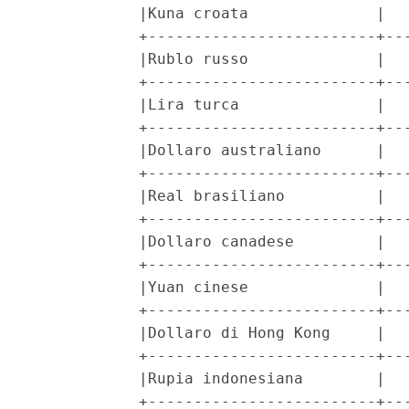
            |Kuna croata              |   
            +-------------------------+---
            |Rublo russo              |   
            +-------------------------+---
            |Lira turca               |   
            +-------------------------+---
            |Dollaro australiano      |   
            +-------------------------+---
            |Real brasiliano          |   
            +-------------------------+---
            |Dollaro canadese         |   
            +-------------------------+---
            |Yuan cinese              |   
            +-------------------------+---
            |Dollaro di Hong Kong     |   
            +-------------------------+---
            |Rupia indonesiana        |   
            +-------------------------+---