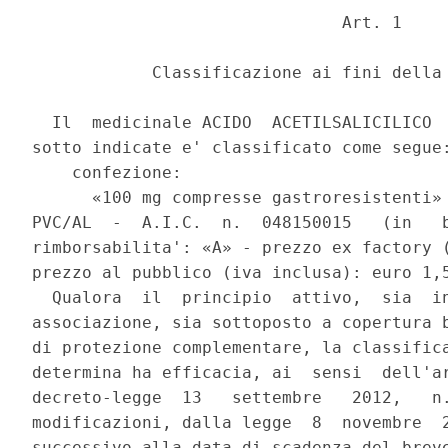
                               Art. 1 

            Classificazione ai fini della 
  Il  medicinale ACIDO  ACETILSALICILICO  
sotto indicate e' classificato come segue:
    confezione: 

      «100 mg compresse gastroresistenti» 
PVC/AL  -  A.I.C.  n.  048150015   (in   b
rimborsabilita': «A» - prezzo ex factory (
prezzo al pubblico (iva inclusa): euro 1,5
  Qualora  il  principio  attivo,  sia  in
associazione, sia sottoposto a copertura b
di protezione complementare, la classifica
determina ha efficacia, ai  sensi  dell'ar
decreto-legge  13   settembre   2012,   n.
modificazioni, dalla legge  8  novembre  2
successivo alla data di scadenza del breve