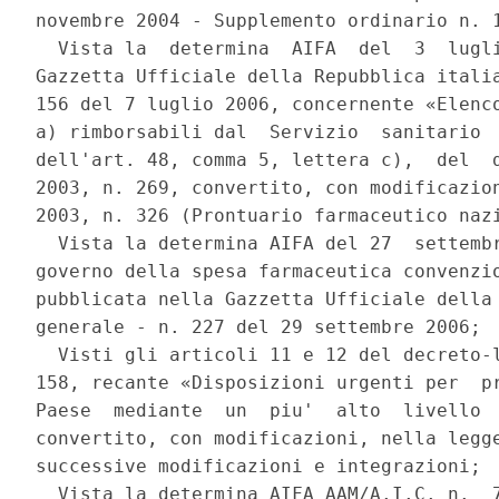
novembre 2004 - Supplemento ordinario n. 1
  Vista la  determina  AIFA  del  3  lugli
Gazzetta Ufficiale della Repubblica italia
156 del 7 luglio 2006, concernente «Elenco
a) rimborsabili dal  Servizio  sanitario  
dell'art. 48, comma 5, lettera c),  del  d
2003, n. 269, convertito, con modificazion
2003, n. 326 (Prontuario farmaceutico nazi
  Vista la determina AIFA del 27  settembr
governo della spesa farmaceutica convenzio
pubblicata nella Gazzetta Ufficiale della 
generale - n. 227 del 29 settembre 2006; 

  Visti gli articoli 11 e 12 del decreto-l
158, recante «Disposizioni urgenti per  pr
Paese  mediante  un  piu'  alto  livello  
convertito, con modificazioni, nella legge
successive modificazioni e integrazioni; 

  Vista la determina AIFA AAM/A.I.C. n.  7