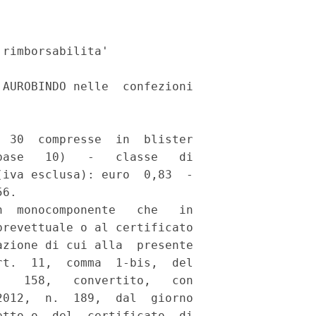
rimborsabilita' 

AUROBINDO nelle  confezioni

 

 30  compresse  in  blister

ase   10)   -   classe   di

iva esclusa): euro  0,83  -

6. 

  monocomponente   che   in

revettuale o al certificato

zione di cui alla  presente

t.  11,  comma  1-bis,  del

   158,   convertito,   con

012,  n.  189,  dal  giorno

tto o  del  certificato  di
