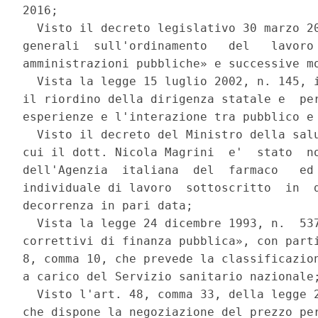
2016; 

  Visto il decreto legislativo 30 marzo 20
generali  sull'ordinamento   del   lavoro 
amministrazioni pubbliche» e successive mo
  Vista la legge 15 luglio 2002, n. 145, i
il riordino della dirigenza statale e  per
esperienze e l'interazione tra pubblico e 
  Visto il decreto del Ministro della salu
cui il dott. Nicola Magrini  e'  stato  no
dell'Agenzia  italiana  del  farmaco   ed 
individuale di lavoro  sottoscritto  in  d
decorrenza in pari data; 

  Vista la legge 24 dicembre 1993, n.  537
correttivi di finanza pubblica», con parti
8, comma 10, che prevede la classificazion
a carico del Servizio sanitario nazionale;
  Visto l'art. 48, comma 33, della legge 2
che dispone la negoziazione del prezzo per