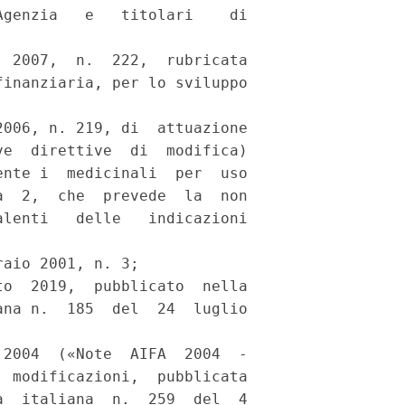
genzia   e   titolari    di

 2007,  n.  222,  rubricata

inanziaria, per lo sviluppo

006, n. 219, di  attuazione

e  direttive  di  modifica)

nte i  medicinali  per  uso

  2,  che  prevede  la  non

lenti   delle   indicazioni

aio 2001, n. 3; 

o  2019,  pubblicato  nella

na n.  185  del  24  luglio

2004  («Note  AIFA  2004  -

 modificazioni,  pubblicata

  italiana  n.  259  del  4
