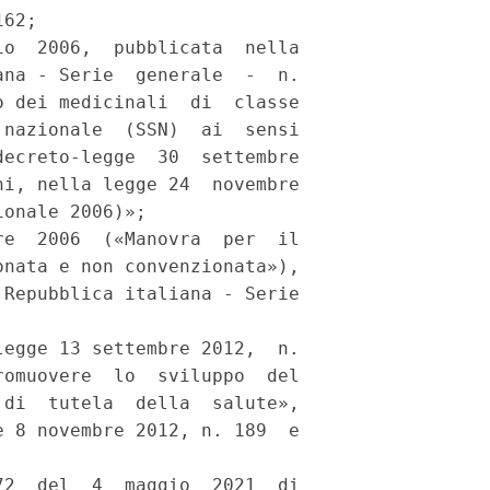
62; 

o  2006,  pubblicata  nella

na - Serie  generale  -  n.

 dei medicinali  di  classe

nazionale  (SSN)  ai  sensi

ecreto-legge  30  settembre

i, nella legge 24  novembre

onale 2006)»; 

e  2006  («Manovra  per  il

nata e non convenzionata»),

Repubblica italiana - Serie

egge 13 settembre 2012,  n.

omuovere  lo  sviluppo  del

di  tutela  della  salute»,

 8 novembre 2012, n. 189  e

2  del  4  maggio  2021  di
