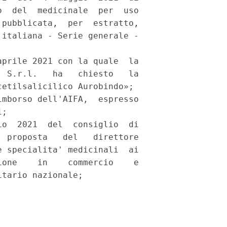
  del  medicinale  per  uso

pubblicata,  per  estratto,

italiana - Serie generale -

prile 2021 con la quale  la

 S.r.l.   ha   chiesto   la

etilsalicilico Aurobindo»; 

mborso dell'AIFA,  espresso

; 

o  2021  del  consiglio  di

 proposta   del   direttore

 specialita' medicinali  ai

one    in    commercio    e

tario nazionale; 
