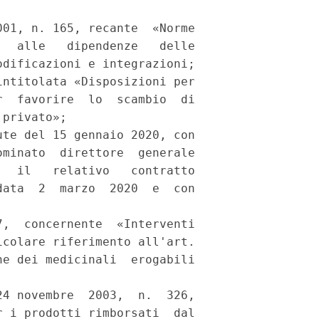
01, n. 165, recante  «Norme

  alle   dipendenze   delle

dificazioni e integrazioni; 

ntitolata «Disposizioni per

  favorire  lo  scambio  di

privato»; 

te del 15 gennaio 2020, con

minato  direttore  generale

  il   relativo   contratto

ata  2  marzo  2020  e  con

,  concernente  «Interventi

colare riferimento all'art.

e dei medicinali  erogabili

 

4 novembre  2003,  n.  326,

 i prodotti rimborsati  dal
