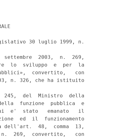
ALE 

islativo 30 luglio 1999, n.

 settembre  2003,  n.  269,

e  lo  sviluppo  e  per  la

bblici»,  convertito,   con

3, n. 326, che ha istituito

 245,  del  Ministro  della

ella  funzione  pubblica  e

i  e'  stato   emanato   il

ione  ed  il  funzionamento

 dell'art.  48,  comma  13,

n.  269,  convertito,   con
