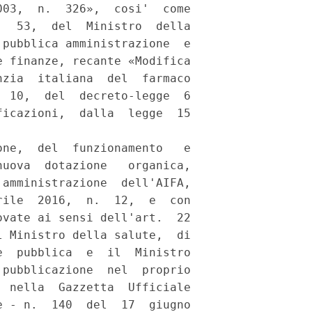
03,  n.  326»,  cosi'  come

  53,  del  Ministro  della

pubblica amministrazione  e

 finanze, recante «Modifica

zia  italiana  del  farmaco

 10,  del  decreto-legge  6

icazioni,  dalla  legge  15

ne,  del  funzionamento   e

uova  dotazione   organica,

amministrazione  dell'AIFA,

ile  2016,  n.  12,  e  con

vate ai sensi dell'art.  22

 Ministro della salute,  di

  pubblica  e  il  Ministro

pubblicazione  nel  proprio

 nella  Gazzetta  Ufficiale

 - n.  140  del  17  giugno
