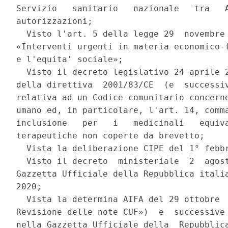
Servizio   sanitario   nazionale   tra   A
autorizzazioni; 

  Visto l'art. 5 della legge 29  novembre 
«Interventi urgenti in materia economico-f
e l'equita' sociale»; 

  Visto il decreto legislativo 24 aprile 2
della direttiva  2001/83/CE  (e  successiv
relativa ad un Codice comunitario concerne
umano ed, in particolare, l'art. 14, comma
inclusione   per   i   medicinali   equiva
terapeutiche non coperte da brevetto; 

  Vista la deliberazione CIPE del 1° febbr
  Visto il decreto  ministeriale  2  agost
Gazzetta Ufficiale della Repubblica italia
2020; 

  Vista la determina AIFA del 29 ottobre  
Revisione delle note CUF»)  e  successive 
nella Gazzetta Ufficiale della  Repubblica