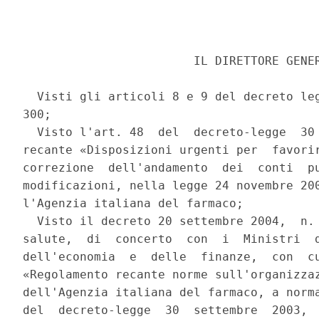
                        IL DIRETTORE GENER
  Visti gli articoli 8 e 9 del decreto leg
300; 

  Visto l'art. 48  del  decreto-legge  30 
recante «Disposizioni urgenti per  favorir
correzione  dell'andamento  dei  conti  pu
modificazioni, nella legge 24 novembre 200
l'Agenzia italiana del farmaco; 

  Visto il decreto 20 settembre 2004,  n. 
salute,  di  concerto  con  i  Ministri  d
dell'economia  e  delle  finanze,  con  cu
«Regolamento recante norme sull'organizzaz
dell'Agenzia italiana del farmaco, a norma
del  decreto-legge  30  settembre  2003,  