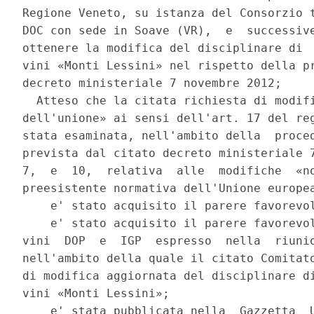
Regione Veneto, su istanza del Consorzio t
DOC con sede in Soave (VR),  e  successive
ottenere la modifica del disciplinare di  
vini «Monti Lessini» nel rispetto della pr
decreto ministeriale 7 novembre 2012; 

  Atteso che la citata richiesta di modifi
dell'unione» ai sensi dell'art. 17 del reg
stata esaminata, nell'ambito della  proced
prevista dal citato decreto ministeriale 7
7,  e  10,  relativa  alle  modifiche  «no
preesistente normativa dell'Unione europea
    e' stato acquisito il parere favorevol
    e' stato acquisito il parere favorevol
vini  DOP  e  IGP  espresso  nella  riunio
nell'ambito della quale il citato Comitato
di modifica aggiornata del disciplinare di
vini «Monti Lessini»; 

    e' stata pubblicata nella  Gazzetta  U