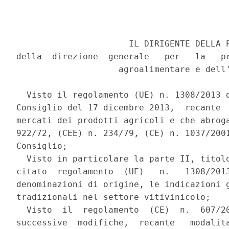
                      IL DIRIGENTE DELLA P
della  direzione  generale   per   la   pr
                    agroalimentare e dell'
  Visto il regolamento (UE) n. 1308/2013 d
Consiglio del 17 dicembre 2013,  recante  
mercati dei prodotti agricoli e che abroga
922/72, (CEE) n. 234/79, (CE) n. 1037/2001
Consiglio; 

  Visto in particolare la parte II, titolo
citato  regolamento  (UE)   n.   1308/2013
denominazioni di origine, le indicazioni g
tradizionali nel settore vitivinicolo; 

  Visto  il  regolamento  (CE)  n.  607/20
successive  modifiche,  recante   modalita