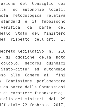
azione  del  Consiglio  dei

ta'  ed  autonomie  locali,

ota  metodologica  relativa

standard  e  il  fabbisogno

verifica   da   parte   del

ello  Stato  del  Ministero

el  rispetto  dell'art.  1,

ecreto legislativo  n.  216

  di  adozione  della  nota

calcolo,  decorsi  quindici

Stato-citta'  ed  autonomie

so  alle  Camere  ai   fini

  Commissione  parlamentare

 da parte delle Commissioni

 di carattere finanziario; 

iglio dei ministri  del  29

fficiale 22 febbraio  2017,
