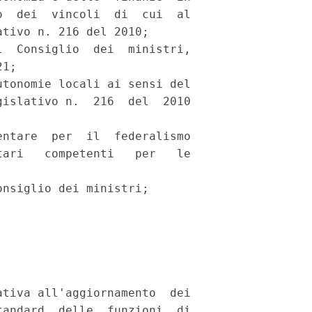
  dei  vincoli  di  cui  al

tivo n. 216 del 2010; 

  Consiglio  dei  ministri,

1; 

tonomie locali ai sensi del

islativo n.  216  del  2010

ntare  per  il  federalismo

ari   competenti   per   le

nsiglio dei ministri; 

tiva all'aggiornamento  dei

andard  delle  funzioni  di
