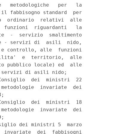
   metodologiche   per   la

il fabbisogno standard  per

  ordinario  relativi  alle

 funzioni  riguardanti   la

e  -  servizio  smaltimento

 - servizi di  asili  nido,

e controllo, alle  funzioni

lita'  e  territorio,  alle

o pubblico locale) ed  alle

servizi di asili nido; 

onsiglio  dei  ministri  22

metodologie  invariate  dei

; 

onsiglio  dei  ministri  18

metodologie  invariate  dei

; 

iglio dei ministri 5  marzo

 invariate  dei  fabbisogni
