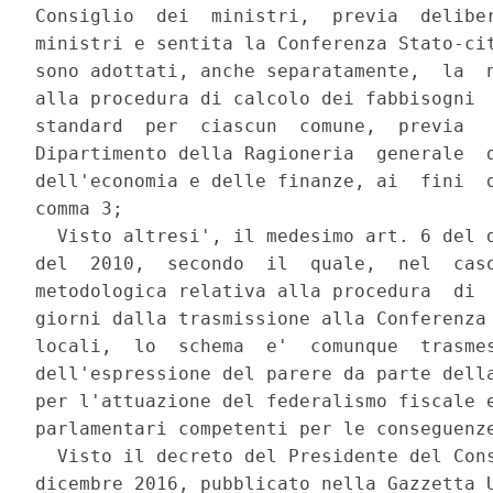
Consiglio  dei  ministri,  previa  deliber
ministri e sentita la Conferenza Stato-cit
sono adottati, anche separatamente,  la  n
alla procedura di calcolo dei fabbisogni  
standard  per  ciascun  comune,  previa   
Dipartimento della Ragioneria  generale  d
dell'economia e delle finanze, ai  fini  d
comma 3; 

  Visto altresi', il medesimo art. 6 del d
del  2010,  secondo  il  quale,  nel  caso
metodologica relativa alla procedura  di  
giorni dalla trasmissione alla Conferenza 
locali,  lo  schema  e'  comunque  trasmes
dell'espressione del parere da parte della
per l'attuazione del federalismo fiscale e
parlamentari competenti per le conseguenze
  Visto il decreto del Presidente del Cons
dicembre 2016, pubblicato nella Gazzetta U