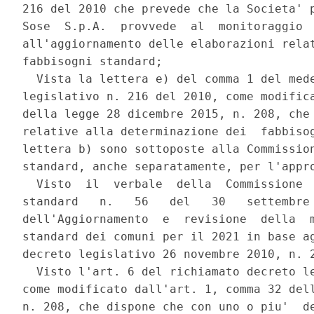
216 del 2010 che prevede che la Societa' p
Sose  S.p.A.  provvede  al  monitoraggio  
all'aggiornamento delle elaborazioni relat
fabbisogni standard; 

  Vista la lettera e) del comma 1 del mede
legislativo n. 216 del 2010, come modifica
della legge 28 dicembre 2015, n. 208, che 
relative alla determinazione dei  fabbisog
lettera b) sono sottoposte alla Commission
standard, anche separatamente, per l'appro
  Visto  il  verbale  della  Commissione  
standard   n.   56   del   30   settembre 
dell'Aggiornamento  e  revisione  della  m
standard dei comuni per il 2021 in base ag
decreto legislativo 26 novembre 2010, n. 2
  Visto l'art. 6 del richiamato decreto le
come modificato dall'art. 1, comma 32 dell
n. 208, che dispone che con uno o piu'  de