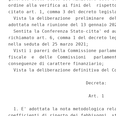
ordine alla verifica ai fini del  rispetto
citato art. 1, comma 3 del decreto legisla
  Vista la deliberazione  preliminare  del
adottata nella riunione del 13 gennaio 202
  Sentita la Conferenza Stato-citta' ed au
richiamato art. 6, comma 1 del decreto leg
nella seduta del 25 marzo 2021; 

  Visti i pareri della Commissione parlame
fiscale  e  delle  Commissioni   parlament
conseguenze di carattere finanziario; 

  Vista la deliberazione definitiva del Co
                              Decreta: 

                               Art. 1 

  1. E' adottata la nota metodologica rela
coefficienti di riparto dei fabbisogni  st