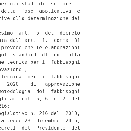
er gli studi di  settore  -

della  fase  applicativa  e

ive alla determinazione dei

simo  art.  5  del  decreto

ta dall'art.  1,  comma  31

prevede che le elaborazioni

ni  standard  di  cui  alla

e tecnica per i  fabbisogni

vazione.; 

tecnica  per  i  fabbisogni

  2020,   di   approvazione

etodologia  dei  fabbisogni

li articoli 5, 6  e  7  del

16; 

gislativo n. 216 del  2010,

a legge 28  dicembre  2015,

creti  del  Presidente  del
