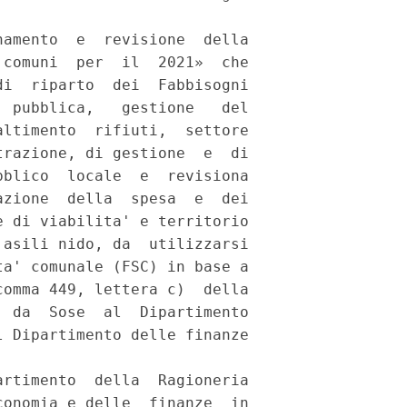
amento  e  revisione  della

comuni  per  il  2021»  che

i  riparto  dei  Fabbisogni

 pubblica,   gestione   del

ltimento  rifiuti,  settore

razione, di gestione  e  di

blico  locale  e  revisiona

zione  della  spesa  e  dei

 di viabilita' e territorio

asili nido, da  utilizzarsi

a' comunale (FSC) in base a

omma 449, lettera c)  della

 da  Sose  al  Dipartimento

 Dipartimento delle finanze

 

rtimento  della  Ragioneria

onomia e delle  finanze  in
