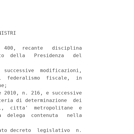


ISTRI 

 400,  recante   disciplina

o  della   Presidenza   del

 successive  modificazioni,

  federalismo  fiscale,  in

e; 

 2010, n. 216, e successive

eria di determinazione  dei

,  citta'  metropolitane  e

  delega  contenuta   nella

to decreto  legislativo  n.
