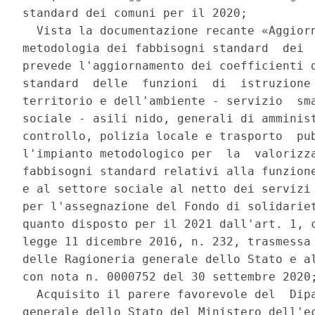
standard dei comuni per il 2020; 

  Vista la documentazione recante «Aggiorn
metodologia dei fabbisogni standard  dei  
prevede l'aggiornamento dei coefficienti d
standard  delle  funzioni  di  istruzione 
territorio e dell'ambiente - servizio  sma
sociale - asili nido, generali di amminist
controllo, polizia locale e trasporto  pub
l'impianto metodologico per  la  valorizza
fabbisogni standard relativi alla funzione
e al settore sociale al netto dei servizi 
per l'assegnazione del Fondo di solidariet
quanto disposto per il 2021 dall'art. 1, c
legge 11 dicembre 2016, n. 232, trasmessa 
delle Ragioneria generale dello Stato e al
con nota n. 0000752 del 30 settembre 2020;
  Acquisito il parere favorevole del  Dipa
generale dello Stato del Ministero dell'ec