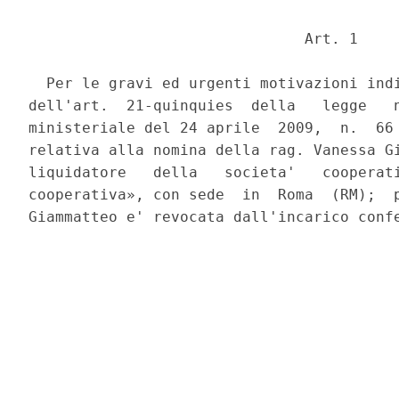
                               Art. 1 

  Per le gravi ed urgenti motivazioni indi
dell'art.  21-quinquies  della   legge   n
ministeriale del 24 aprile  2009,  n.  66 
relativa alla nomina della rag. Vanessa Gi
liquidatore   della   societa'   cooperati
cooperativa», con sede  in  Roma  (RM);  p