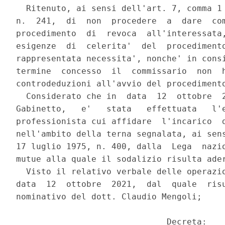
  Ritenuto, ai sensi dell'art. 7, comma 1 
n.  241,  di  non  procedere  a  dare  com
procedimento  di  revoca  all'interessata,
esigenze  di  celerita'  del  procedimento
rappresentata necessita', nonche' in consi
termine  concesso  il  commissario  non  h
controdeduzioni all'avvio del procedimento
  Considerato che in  data  12  ottobre  2
Gabinetto,   e'   stata   effettuata   l'e
professionista cui affidare  l'incarico  d
nell'ambito della terna segnalata, ai sens
17 luglio 1975, n. 400, dalla  Lega  nazio
mutue alla quale il sodalizio risulta ader
  Visto il relativo verbale delle operazio
data  12  ottobre  2021,  dal  quale  risu
nominativo del dott. Claudio Mengoli; 

                              Decreta: 
