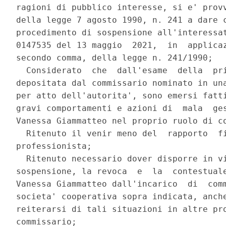
ragioni di pubblico interesse, si e' provv
della legge 7 agosto 1990, n. 241 a dare c
procedimento di sospensione all'interessat
0147535 del 13 maggio  2021,  in  applicaz
secondo comma, della legge n. 241/1990; 

  Considerato  che  dall'esame  della  pri
depositata dal commissario nominato in una
per atto dell'autorita', sono emersi fatti
gravi comportamenti e azioni di  mala  ges
Vanessa Giammatteo nel proprio ruolo di co
  Ritenuto il venir meno del  rapporto  fi
professionista; 

  Ritenuto necessario dover disporre in vi
sospensione, la revoca  e  la  contestuale
Vanessa Giammatteo dall'incarico  di  comm
societa' cooperativa sopra indicata, anche
reiterarsi di tali situazioni in altre pro
commissario; 
