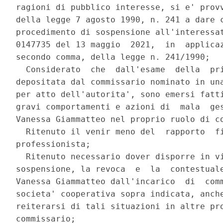
ragioni di pubblico interesse, si e' provv
della legge 7 agosto 1990, n. 241 a dare c
procedimento di sospensione all'interessat
0147735 del 13 maggio  2021,  in  applicaz
secondo comma, della legge n. 241/1990; 

  Considerato  che  dall'esame  della  pri
depositata dal commissario nominato in una
per atto dell'autorita', sono emersi fatti
gravi comportamenti e azioni di  mala  ges
Vanessa Giammatteo nel proprio ruolo di co
  Ritenuto il venir meno del  rapporto  fi
professionista; 

  Ritenuto necessario dover disporre in vi
sospensione, la revoca  e  la  contestuale
Vanessa Giammatteo dall'incarico  di  comm
societa' cooperativa sopra indicata, anche
reiterarsi di tali situazioni in altre pro
commissario; 
