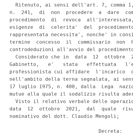
  Ritenuto, ai sensi dell'art. 7, comma 1,
n.  241,  di  non  procedere  a  dare  com
procedimento  di  revoca  all'interessata,
esigenze  di  celerita'  del  procedimento
rappresentata necessita', nonche' in consi
termine  concesso  il  commissario  non  h
controdeduzioni all'avvio del procedimento
  Considerato che in  data  12  ottobre  2
Gabinetto,   e'   stata   effettuata   l'e
professionista cui affidare  l'incarico  d
nell'ambito della terna segnalata, ai sens
17 luglio 1975, n. 400, dalla  Lega  nazio
mutue alla quale il sodalizio risulta ader
  Visto il relativo verbale delle operazio
data  12  ottobre  2021,  dal  quale  risu
nominativo del dott. Claudio Mengoli; 

                              Decreta: 
