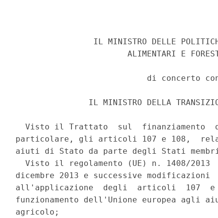
                IL MINISTRO DELLE POLITICH
                       ALIMENTARI E FOREST
                           di concerto con
               IL MINISTRO DELLA TRANSIZIO
  Visto il Trattato  sul  finanziamento  d
particolare, gli articoli 107 e 108,  rela
aiuti di Stato da parte degli Stati membri
  Visto il regolamento (UE) n. 1408/2013  
dicembre 2013 e successive modificazioni  
all'applicazione  degli  articoli  107  e 
funzionamento dell'Unione europea agli aiu
agricolo; 
