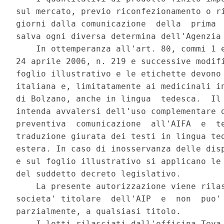
sul mercato, previo riconfezionamento o ri
giorni dalla comunicazione  della  prima  
salva ogni diversa determina dell'Agenzia 
    In ottemperanza all'art. 80, commi 1 e
24 aprile 2006, n. 219 e successive modifi
foglio illustrativo e le etichette devono 
italiana e, limitatamente ai medicinali in
di Bolzano, anche in lingua  tedesca.  Il 
intenda avvalersi dell'uso complementare d
preventiva  comunicazione  all'AIFA  e  te
traduzione giurata dei testi in lingua ted
estera. In caso di inosservanza delle disp
e sul foglio illustrativo si applicano le 
del suddetto decreto legislativo. 

    La presente autorizzazione viene rilas
societa' titolare  dell'AIP  e  non  puo' 
parzialmente, a qualsiasi titolo. 

    I lotti rilasciati dall'officina Teva 