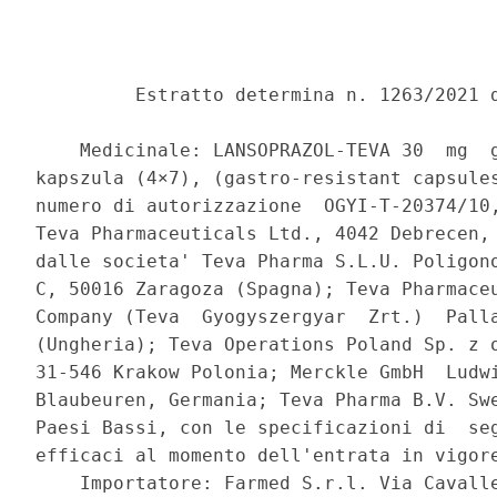
         Estratto determina n. 1263/2021 d
    Medicinale: LANSOPRAZOL-TEVA 30  mg  g
kapszula (4×7), (gastro-resistant capsules
numero di autorizzazione  OGYI-T-20374/10,
Teva Pharmaceuticals Ltd., 4042 Debrecen, 
dalle societa' Teva Pharma S.L.U. Poligono
C, 50016 Zaragoza (Spagna); Teva Pharmaceu
Company (Teva  Gyogyszergyar  Zrt.)  Palla
(Ungheria); Teva Operations Poland Sp. z o
31-546 Krakow Polonia; Merckle GmbH  Ludwi
Blaubeuren, Germania; Teva Pharma B.V. Swe
Paesi Bassi, con le specificazioni di  seg
efficaci al momento dell'entrata in vigore
    Importatore: Farmed S.r.l. Via Cavalle