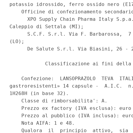
potassio idrossido, ferro ossido nero (E17
    Officine di confezionamento secondario
      XPO Supply Chain Pharma Italy S.p.a.
Caleppio di Settala (MI); 

      S.C.F. S.r.l. Via F. Barbarossa,  7 
(LO); 

      De Salute S.r.l. Via Biasini, 26 - 2
            Classificazione ai fini della 
    Confezione:  LANSOPRAZOLO  TEVA  ITALI
gastroresistenti» 14 capsule -  A.I.C.  n.
1H268H (in base 32). 

    Classe di rimborsabilita': A. 

    Prezzo ex factory (IVA esclusa): euro 
    Prezzo al pubblico (IVA inclusa): euro
    Nota AIFA: 1 e 48. 

    Qualora  il  principio  attivo,  sia  