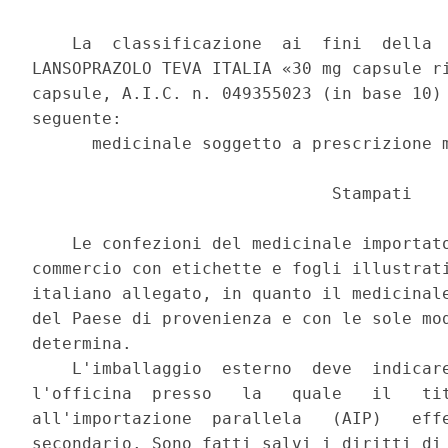
    La  classificazione  ai  fini  della  
LANSOPRAZOLO TEVA ITALIA «30 mg capsule ri
capsule, A.I.C. n. 049355023 (in base 10) 
seguente: 

      medicinale soggetto a prescrizione m
                              Stampati 

    Le confezioni del medicinale importato
commercio con etichette e fogli illustrati
italiano allegato, in quanto il medicinale
del Paese di provenienza e con le sole mod
determina. 

    L'imballaggio  esterno  deve  indicare
l'officina  presso   la   quale   il   tit
all'importazione  parallela   (AIP)   effe
secondario. Sono fatti salvi i diritti di 