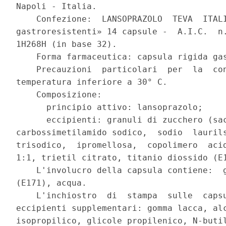
Napoli - Italia. 

    Confezione:  LANSOPRAZOLO  TEVA  ITALI
gastroresistenti» 14 capsule -  A.I.C.  n.
1H268H (in base 32). 

    Forma farmaceutica: capsula rigida gas
    Precauzioni  particolari  per  la  con
temperatura inferiore a 30° C. 

    Composizione: 

      principio attivo: lansoprazolo; 

      eccipienti: granuli di zucchero (sac
carbossimetilamido sodico,  sodio  laurils
trisodico,  ipromellosa,  copolimero  acid
1:1, trietil citrato, titanio diossido (E1
    L'involucro della capsula contiene:  g
(E171), acqua. 

    L'inchiostro  di  stampa  sulle  capsu
eccipienti supplementari: gomma lacca, alc
isopropilico, glicole propilenico, N-butil