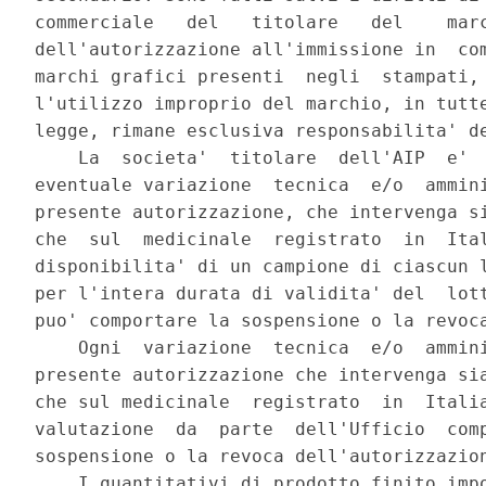
commerciale   del   titolare   del    marc
dell'autorizzazione all'immissione in  com
marchi grafici presenti  negli  stampati, 
l'utilizzo improprio del marchio, in tutte
legge, rimane esclusiva responsabilita' de
    La  societa'  titolare  dell'AIP  e'  
eventuale variazione  tecnica  e/o  ammini
presente autorizzazione, che intervenga si
che  sul  medicinale  registrato  in  Ital
disponibilita' di un campione di ciascun l
per l'intera durata di validita' del  lott
puo' comportare la sospensione o la revoca
    Ogni  variazione  tecnica  e/o  ammini
presente autorizzazione che intervenga sia
che sul medicinale  registrato  in  Italia
valutazione  da  parte  dell'Ufficio  comp
sospensione o la revoca dell'autorizzazion
    I quantitativi di prodotto finito impo