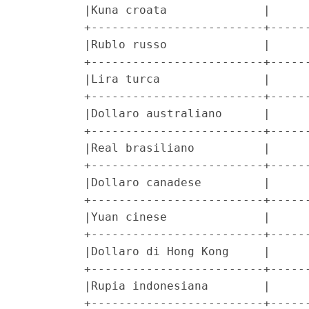
         |Kuna croata              |      
         +-------------------------+------
         |Rublo russo              |      
         +-------------------------+------
         |Lira turca               |      
         +-------------------------+------
         |Dollaro australiano      |      
         +-------------------------+------
         |Real brasiliano          |      
         +-------------------------+------
         |Dollaro canadese         |      
         +-------------------------+------
         |Yuan cinese              |      
         +-------------------------+------
         |Dollaro di Hong Kong     |      
         +-------------------------+------
         |Rupia indonesiana        |      
         +-------------------------+------