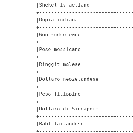
         |Shekel israeliano        |      
         +-------------------------+------
         |Rupia indiana            |      
         +-------------------------+------
         |Won sudcoreano           |      
         +-------------------------+------
         |Peso messicano           |      
         +-------------------------+------
         |Ringgit malese           |      
         +-------------------------+------
         |Dollaro neozelandese     |      
         +-------------------------+------
         |Peso filippino           |      
         +-------------------------+------
         |Dollaro di Singapore     |      
         +-------------------------+------
         |Baht tailandese          |      
         +-------------------------+------