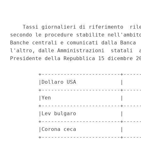
    Tassi giornalieri di riferimento  rile
secondo le procedure stabilite nell'ambito
Banche centrali e comunicati dalla Banca  
l'altro, dalle Amministrazioni  statali  a
Presidente della Repubblica 15 dicembre 20
         +-------------------------+------
         |Dollaro USA              |      
         +-------------------------+------
         |Yen                      |      
         +-------------------------+------
         |Lev bulgaro              |      
         +-------------------------+------
         |Corona ceca              |      
         +-------------------------+------