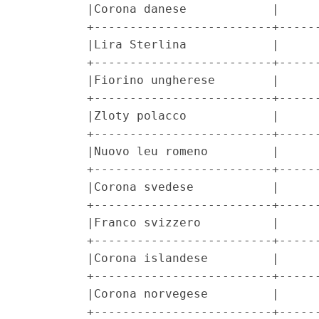
         |Corona danese            |      
         +-------------------------+------
         |Lira Sterlina            |      
         +-------------------------+------
         |Fiorino ungherese        |      
         +-------------------------+------
         |Zloty polacco            |      
         +-------------------------+------
         |Nuovo leu romeno         |      
         +-------------------------+------
         |Corona svedese           |      
         +-------------------------+------
         |Franco svizzero          |      
         +-------------------------+------
         |Corona islandese         |      
         +-------------------------+------
         |Corona norvegese         |      
         +-------------------------+------