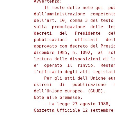
          Avvertenza: 

              Il testo delle note qui  pub
          dall'amministrazione  competente
          dell'art. 10, comma 3 del testo 
          sulla  promulgazione  delle  leg
          decreti   del   Presidente   del
          pubblicazioni   ufficiali   dell
          approvato con decreto del Presid
          dicembre 1985, n. 1092,  al  sol
          lettura delle disposizioni di le
          e'  operato  il  rinvio.  Restan
          l'efficacia degli atti legislati
              Per gli atti dell'Unione eur
          estremi   di   pubblicazione   n
          dell'Unione europea. (GUUE). 

          Note alle premesse: 

              - La legge 23 agosto 1988,  
          Gazzetta Ufficiale 12 settembre 