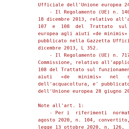
          Ufficiale dell'Unione europea 24
              - Il Regolamento (UE) n. 140
          18 dicembre 2013, relativo all'a
          107  e  108  del  Trattato  sul 
          europea agli aiuti «de minimis» 
          pubblicato nella Gazzetta Uffici
          dicembre 2013, L 352. 

              - Il Regolamento (UE) n. 717
          Commissione, relativo all'applic
          108 del Trattato sul funzionamen
          aiuti   «de   minimis»   nel   s
          dell'acquacoltura, e' pubblicato
          dell'Unione europea 28 giugno 20
          Note all'art. 1: 

              - Per i  riferimenti  normat
          agosto 2020, n. 104, convertito,
          legge 13 ottobre 2020, n. 126,  