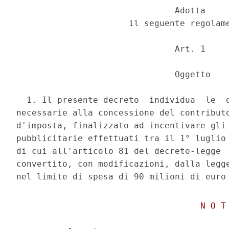
                               Adotta 

                      il seguente regolame
                               Art. 1 

                               Oggetto 

  1. Il presente decreto  individua  le  d
necessarie alla concessione del contributo
d'imposta, finalizzato ad incentivare gli 
pubblicitarie effettuati tra il 1° luglio 
di cui all'articolo 81 del decreto-legge  
convertito, con modificazioni, dalla legge
                                    N O T 