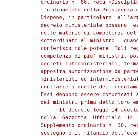
          ordinario n. 86, reca «Disciplin
          l'ordinamento della Presidenza d
          Dispone, in particolare  all'art
          decreto ministeriale possano  es
          nelle materie di competenza del 
          sottordinate al ministro,  quand
          conferisca tale potere. Tali reg
          competenza di piu' ministri, pos
          decreti interministeriali, ferma
          apposita autorizzazione da parte
          ministeriali ed interministerial
          contrarie a quelle dei  regolame
          Essi debbono essere comunicati a
          dei ministri prima della loro em
              - Il decreto-legge 14 agosto
          nella  Gazzetta  Ufficiale  14  
          Supplemento ordinario n. 30, rec
          sostegno e il rilancio dell'econ