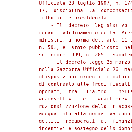
          Ufficiale 28 luglio 1997, n. 174
          17,  disciplina  la  compensazio
          tributari e previdenziali. 

              - Il  decreto  legislativo  
          recante «Ordinamento della  Pres
          ministri, a norma dell'art. 11 d
          n. 59», e' stato pubblicato  nel
          settembre 1999, n. 205 - Supplem
              - Il decreto-legge 25 marzo 
          nella Gazzetta Ufficiale 26  mar
          «Disposizioni urgenti tributarie
          di contrasto alle frodi fiscali 
          operate,  tra   l'altro,   nella
          «caroselli»    e    «cartiere»  
          razionalizzazione della  riscoss
          adeguamento alla normativa comun
          gettiti  recuperati  al  finanzi
          incentivi e sostegno della doman