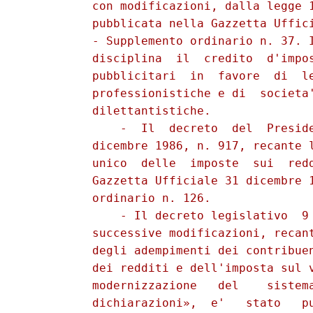
          con modificazioni, dalla legge 1
          pubblicata nella Gazzetta Uffici
          - Supplemento ordinario n. 37. I
          disciplina  il  credito  d'impos
          pubblicitari  in  favore  di  le
          professionistiche e di  societa'
          dilettantistiche. 

              -  Il  decreto  del  Preside
          dicembre 1986, n. 917, recante l
          unico  delle  imposte  sui  redd
          Gazzetta Ufficiale 31 dicembre 1
          ordinario n. 126. 

              - Il decreto legislativo  9 
          successive modificazioni, recant
          degli adempimenti dei contribuen
          dei redditi e dell'imposta sul v
          modernizzazione   del    sistema
          dichiarazioni»,  e'   stato   pu