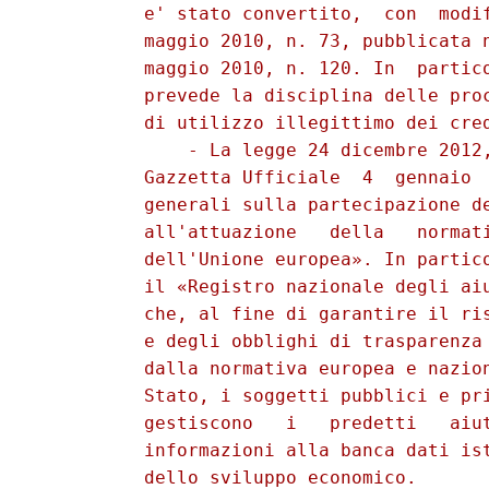
          e' stato convertito,  con  modif
          maggio 2010, n. 73, pubblicata n
          maggio 2010, n. 120. In  partico
          prevede la disciplina delle proc
          di utilizzo illegittimo dei cred
              - La legge 24 dicembre 2012,
          Gazzetta Ufficiale  4  gennaio  
          generali sulla partecipazione de
          all'attuazione   della   normati
          dell'Unione europea». In partico
          il «Registro nazionale degli aiu
          che, al fine di garantire il ris
          e degli obblighi di trasparenza 
          dalla normativa europea e nazion
          Stato, i soggetti pubblici e pri
          gestiscono   i   predetti   aiut
          informazioni alla banca dati ist
          dello sviluppo economico. 
