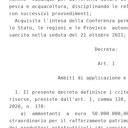
pesca e acquacoltura, disciplinando le rel
con successivi provvedimenti; 

  Acquisita l'intesa della Conferenza perm
lo Stato, le regioni e le Province  autono
sancita nella seduta del 21 ottobre 2021; 
                              Decreta: 

                               Art. 1 

                 Ambiti di applicazione e 
  1. Il presente decreto definisce i crite
risorse, previste dall'art. 1, comma 128, 
2020, n. 178: 

    a)  ammontanti  a  euro  50.000.000,00
straordinario per il rafforzamento patrimo
dei produttori ortofrutticoli (di seguito 