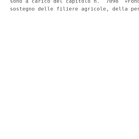
sono a carico del capitolo n.  7098  «Fond