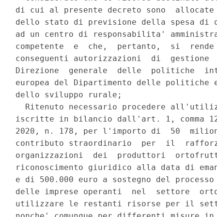
di cui al presente decreto sono  allocate 
dello stato di previsione della spesa di q
ad un centro di responsabilita' amministra
competente  e  che,  pertanto,  si  rende 
conseguenti autorizzazioni  di  gestione  
Direzione  generale  delle  politiche  int
europea del Dipartimento delle politiche e
dello sviluppo rurale; 

  Ritenuto necessario procedere all'utiliz
iscritte in bilancio dall'art. 1, comma 12
2020, n. 178, per l'importo di  50  milion
contributo straordinario  per  il  rafforz
organizzazioni  dei  produttori  ortofrutt
riconoscimento giuridico alla data di eman
e di 500.000 euro a sostegno del processo 
delle imprese operanti  nel  settore  orto
utilizzare le restanti risorse per il sett
nonche' comunque per differenti misure in 