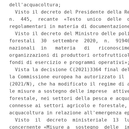
dell'acquacoltura; 

  Visto il decreto del Presidente della Re
n.  445,  recante  «Testo  unico  delle  d
regolamentari in materia di documentazione
  Visto il decreto del Ministro delle poli
forestali  30  settembre  2020,  n.  91940
nazionali  in   materia   di   riconoscime
organizzazioni di produttori ortofrutticol
fondi di esercizio e programmi operativi»;
  Vista la decisione C(2021)3364 final del
la Commissione europea ha autorizzato il  
(2021/N), che ha modificato il regime di a
le misure a sostegno delle imprese  attive
forestale, nei settori della pesca e acqua
connesse ai settori agricolo e forestale, 
acquacoltura in relazione all'emergenza ep
  Visto  il  decreto  ministeriale  13  lu
concernente «Misure a  sostegno  delle  im