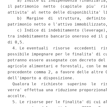
    a) Indice di indipendenza finanziaria,
il patrimonio  netto  (capitale  piu'  ris
attivita' al netto delle disponibilita' li
    b)  Margine  di  struttura,  definito 
patrimonio netto e l'attivo immobilizzato,
    c) Indice di indebitamento (leverage),
tra indebitamento bancario oneroso ed il p
di 0,5. 

  4. Le eventuali  risorse  eccedenti  ris
possibile impegnare per le finalita' di cu
potranno essere assegnate con decreto del 
agricole alimentari e forestali, con le me
precedente comma 2, a favore delle altre O
dell'importo a disposizione. 

  Qualora le  richieste  superino  le  ris
verra' effettua una riduzione proporzional
accolte. 

  5. Le risorse per le finalita' di cui al