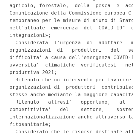
agricolo, forestale,  della  pesca  e  acq
Comunicazione della Commissione europea C 
temporaneo per le misure di aiuto di Stato
nell'attuale  emergenza  del  COVID-19"  e
integrazioni»; 

  Considerata  l'urgenza  di  adottare   m
organizzazioni  di   produttori   del   se
difficolta' a causa dell'emergenza COVID-1
avversita'  climatiche  verificatesi   nel
produttiva 2021; 

  Ritenuto che un intervento per favorire 
organizzazioni di  produttori  contribuisc
stesse anche mediante la maggiore capacita
  Ritenuto   altresi'   opportuno,   al   
competitivita'   del    settore,    sosten
internazionalizzazione anche attraverso la
fitosanitarie; 

  Considerato che le risorse destinate all