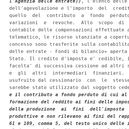
l'Agenzia delle entrate))
, l'elenco delle
dell'agevolazione e l'importo  del  credit
quello  del  contributo  a  fondo  perduto
variazioni  e  revoche.  Allo  scopo  di  
contabile delle compensazioni effettuate a
telematico, le risorse stanziate a copertu
concesso sono trasferite sulla contabilita
delle entrate - Fondi di bilancio» aperta 
Stato. Il credito d'imposta e' cedibile, i
facolta' di successiva cessione ad altri s
e  gli  altri  intermediari  finanziari.  
usufruito dal cessionario  con  le  stesse
sarebbe stato utilizzato dal soggetto ced
e il contributo a fondo perduto di cui al 
formazione del reddito ai fini delle impos
della produzione  ai  fini  dell'imposta  
produttive e non rilevano ai fini del rapp
61 e 109, comma 5, del testo unico delle i