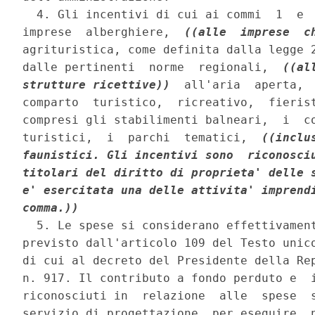
  4. Gli incentivi di cui ai commi  1  e  
imprese  alberghiere,  
((alle  imprese  c
agrituristica, come definita dalla legge 2
dalle pertinenti  norme  regionali,  
((al
strutture ricettive))
  all'aria  aperta,  
comparto  turistico,  ricreativo,  fierist
compresi gli stabilimenti balneari,  i  co
turistici,  i  parchi  tematici,  
((inclu
faunistici. Gli incentivi sono  riconosciu
titolari del diritto di proprieta' delle s
e' esercitata una delle attivita' imprendi
comma.))
  5. Le spese si considerano effettivament
previsto dall'articolo 109 del Testo unico
di cui al decreto del Presidente della Rep
n. 917. Il contributo a fondo perduto e  i
riconosciuti in  relazione  alle  spese  
servizio di progettazione, per eseguire, n