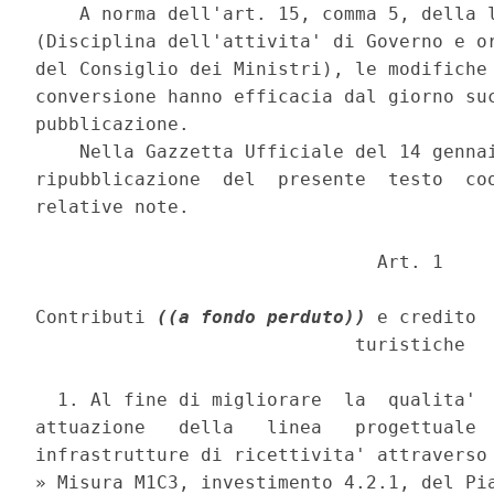
    A norma dell'art. 15, comma 5, della l
(Disciplina dell'attivita' di Governo e or
del Consiglio dei Ministri), le modifiche 
conversione hanno efficacia dal giorno suc
pubblicazione. 

    Nella Gazzetta Ufficiale del 14 gennai
ripubblicazione  del  presente  testo  coo
relative note. 

                               Art. 1 

Contributi 
((a fondo perduto))
 e credito 
                             turistiche 

  1. Al fine di migliorare  la  qualita'  
attuazione   della   linea   progettuale  
infrastrutture di ricettivita' attraverso 
» Misura M1C3, investimento 4.2.1, del Pia