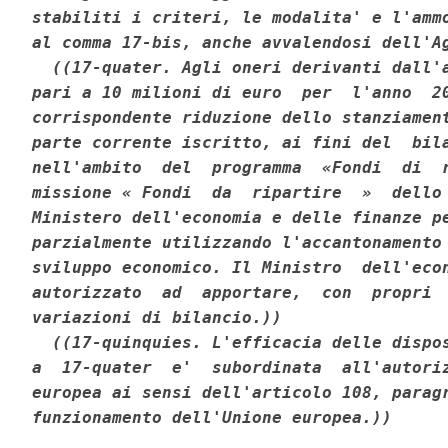
stabiliti i criteri, le modalita' e l'ammo
al comma 17-bis, anche avvalendosi dell'A
((17-quater. Agli oneri derivanti dall'a
pari a 10 milioni di euro  per  l'anno  20
corrispondente riduzione dello stanziament
parte corrente iscritto, ai fini del  bila
nell'ambito  del  programma  «Fondi  di  r
missione « Fondi  da  ripartire  »  dello 
Ministero dell'economia e delle finanze pe
parzialmente utilizzando l'accantonamento 
sviluppo economico. Il Ministro  dell'econ
autorizzato  ad  apportare,  con  propri  
variazioni di bilancio.))
((17-quinquies. L'efficacia delle dispos
a  17-quater  e'  subordinata  all'autoriz
europea ai sensi dell'articolo 108, paragr
funzionamento dell'Unione europea.))