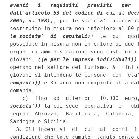
aventi   i   requisiti   previsti   per   
dall'articolo 53 del codice di cui al decr
2006, n. 198))
, per le societa' cooperativ
costituite in misura non inferiore al 60 
le societa'  di  capitali))
  le  cui  quo
possedute in misura non inferiore ai due t
organi di amministrazione sono costituiti 
giovani, 
((e per le imprese individuali))
operano nel settore del turismo. Ai fini d
giovani si intendono le persone  con  eta
compiuti))
 e 35 anni non compiuti alla dat
domanda; 

    c)  fino  ad  ulteriori  10.000  euro
societa'))
 la cui sede  operativa  e'  ubi
regioni Abruzzo,  Basilicata,  Calabria,  
Sardegna e Sicilia. 

  3. Gli incentivi  di  cui  ai  commi  1 
condizione che tale cumulo, tenuto conto a