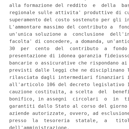
alla formazione del reddito  e  della  bas
regionale sulle attivita' produttive di cu
superamento del costo sostenuto per gli in
L'ammontare massimo del contributo a  fond
un'unica soluzione a  conclusione  dell'in
facolta' di concedere, a domanda, un'antic
30  per  cento  del  contributo  a  fondo 
presentazione di idonea garanzia fideiusso
bancarie o assicurative che rispondano ai 
previsti dalle leggi che ne disciplinano l
rilasciata dagli intermediari finanziari i
all'articolo 106 del decreto legislativo 1
cauzione costituita, a scelta  del  benefi
bonifico, in assegni  circolari  o  in  ti
garantiti dallo Stato al corso del giorno 
aziende autorizzate, ovvero, ad esclusione
presso  la  tesoreria  statale,  a   titol
dell'amministrazione. 
