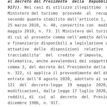
al decreto del Presidente  della  Repubbli
917))
. Nei casi di utilizzo illegittimo  d
Ministero del turismo  provvede  al  recup
secondo quanto stabilito dall'articolo 1, 
25 marzo 2010, n. 40, convertito con  modi
maggio 2010, n. 73. Il Ministero del turis
di cui al presente comma nell'ambito delle
e finanziarie disponibili a legislazione v
attuative  delle  disposizioni  relative  
tracciabilita'  del  credito  d'imposta,  
telematica, anche avvalendosi dei soggetti
comma 3, del decreto del Presidente della 
n. 322, si applica il provvedimento del di
entrate dell'8 agosto 2020, adottato ai se
121  del  decreto-legge  19  maggio  2020,
modificazioni, dalla legge 17 luglio 2020,
redditi, di  cui  al  decreto  del  Presid
dicembre 1986, n. 917. 
