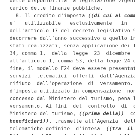
delle disponibilita' a legislazione vigent
carico delle finanze pubbliche. 

  8. Il credito d'imposta 
((di cui al com
e'   utilizzabile   esclusivamente   in   
dell'articolo 17 del decreto legislativo 9
decorrere dall'anno successivo a quello in
stati realizzati, senza applicazione dei l
34, comma 1,  della  legge  23  dicembre  
all'articolo 1, comma 53, della legge 24 d
fine, il modello F24 deve essere presentat
servizi  telematici  offerti  dall'Agenzia
rifiuto  dell'operazione  di  versamento. 
d'imposta utilizzato in compensazione  non
concesso dal Ministero del turismo, pena l
versamento. Ai fini  del  controllo  di  c
Ministero del turismo, 
((prima della))
  c
beneficiari))
, trasmette all'Agenzia  dell
telematiche definite  d'intesa  
((tra  il