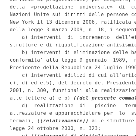
della  «progettazione  universale»  di  cu
Nazioni Unite sui diritti delle persone co
New York il 13 dicembre 2006, ratificata e
della legge 3 marzo 2009, n. 18, i seguent
    a) interventi  di  incremento  dell'ef
strutture e di riqualificazione antisismic
    b) interventi di eliminazione delle ba
conformita' alla legge 9 gennaio  1989,  n
Presidente della Repubblica 24 luglio 1996
    c) interventi edilizi di cui all'artic
c), d) ed e.5), del decreto del Presidente
2001, n. 380, funzionali alla realizzazion
alle lettere a) e b) 
((del presente comma
    d)  realizzazione  di   piscine   term
attrezzature e apparecchiature per  lo  sv
termali, 
((relativamente))
 alle strutture
legge 24 ottobre 2000, n. 323; 

    e) 
((interventi di digitalizzazione, 