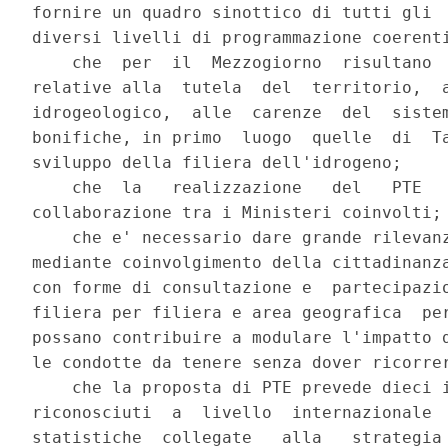
fornire un quadro sinottico di tutti gli  
diversi livelli di programmazione coerenti
    che  per  il  Mezzogiorno  risultano  
relative alla  tutela  del  territorio,  a
idrogeologico,  alle  carenze  del  sistem
bonifiche, in primo  luogo  quelle  di  Ta
sviluppo della filiera dell'idrogeno; 

    che  la   realizzazione   del   PTE   
collaborazione tra i Ministeri coinvolti; 
    che e' necessario dare grande rilevanz
mediante coinvolgimento della cittadinanza
con forme di consultazione e  partecipazio
filiera per filiera e area geografica  per
possano contribuire a modulare l'impatto d
le condotte da tenere senza dover ricorrer
    che la proposta di PTE prevede dieci i
riconosciuti  a  livello  internazionale  
statistiche  collegate   alla   strategia 