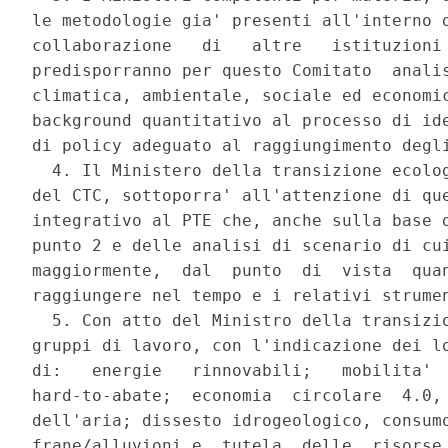
le metodologie gia' presenti all'interno d
collaborazione   di   altre   istituzioni 
predisporranno per questo Comitato  analis
climatica, ambientale, sociale ed economic
background quantitativo al processo di ide
di policy adeguato al raggiungimento degli
  4. Il Ministero della transizione ecolog
del CTC, sottoporra' all'attenzione di que
integrativo al PTE che, anche sulla base d
punto 2 e delle analisi di scenario di cui
maggiormente,  dal  punto  di  vista  quan
raggiungere nel tempo e i relativi strumen
  5. Con atto del Ministro della transizio
gruppi di lavoro, con l'indicazione dei lo
di:   energie   rinnovabili;   mobilita'  
hard-to-abate;  economia  circolare  4.0, 
dell'aria; dissesto idrogeologico, consumo
frane/alluvioni e  tutela  delle  risorse 