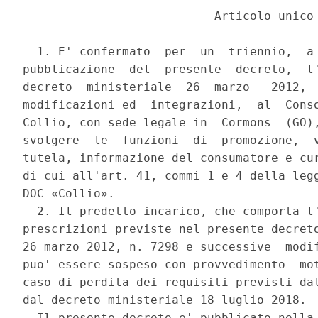
                           Articolo unico 
  1. E' confermato  per  un  triennio,  a 
pubblicazione  del  presente  decreto,  l'
decreto  ministeriale  26  marzo   2012,  
modificazioni ed  integrazioni,  al  Conso
Collio, con sede legale in  Cormons  (GO),
svolgere  le  funzioni  di  promozione,  v
tutela, informazione del consumatore e cur
di cui all'art. 41, commi 1 e 4 della legg
DOC «Collio». 

  2. Il predetto incarico, che comporta l'
prescrizioni previste nel presente decreto
26 marzo 2012, n. 7298 e successive  modif
puo' essere sospeso con provvedimento  mot
caso di perdita dei requisiti previsti dal
dal decreto ministeriale 18 luglio 2018. 

  Il presente decreto e' pubblicato nella 