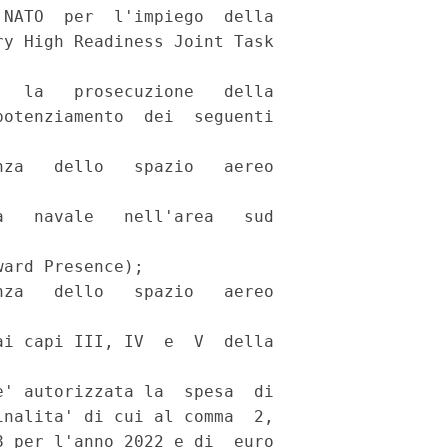
NATO  per  l'impiego  della

y High Readiness Joint Task

  la   prosecuzione   della

otenziamento  dei  seguenti

za   dello   spazio   aereo

   navale   nell'area   sud

ard Presence); 

za   dello   spazio   aereo

i capi III, IV  e  V  della

' autorizzata la  spesa  di

nalita' di cui al comma  2,

 per l'anno 2022 e di  euro
