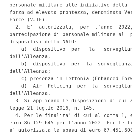
personale militare alle iniziative della  
forza ad elevata prontezza, denominata Ver
Force (VJTF). 

  2.  E'  autorizzata,  per  l'anno  2022,
partecipazione di personale militare al  p
dispositivi della NATO: 

    a)  dispositivo  per   la   sorveglian
dell'Alleanza; 

    b)  dispositivo  per  la  sorveglianza
dell'Alleanza; 

    c) presenza in Lettonia (Enhanced Forw
    d)  Air  Policing  per  la  sorveglian
dell'Alleanza. 

  3. Si applicano le disposizioni di cui a
legge 21 luglio 2016, n. 145. 

  4. Per le finalita' di cui al comma 1, e
euro 86.129.645 per l'anno 2022. Per le fi
e' autorizzata la spesa di euro 67.451.608