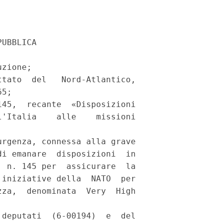
UBBLICA 

zione; 

tato  del   Nord-Atlantico,

5; 

45,  recante  «Disposizioni

'Italia    alle    missioni

rgenza, connessa alla grave

i emanare  disposizioni  in

 n. 145 per  assicurare  la

iniziative della  NATO  per

za,  denominata  Very  High

deputati  (6-00194)  e  del
