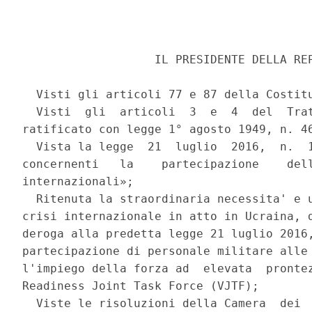
                   IL PRESIDENTE DELLA REP
  Visti gli articoli 77 e 87 della Costitu
  Visti  gli  articoli  3  e  4  del  Trat
ratificato con legge 1° agosto 1949, n. 46
  Vista la legge  21  luglio  2016,  n.  1
concernenti   la    partecipazione    dell
internazionali»; 

  Ritenuta la straordinaria necessita' e u
crisi internazionale in atto in Ucraina, d
deroga alla predetta legge 21 luglio 2016,
partecipazione di personale militare alle 
l'impiego della forza ad  elevata  prontez
Readiness Joint Task Force (VJTF); 

  Viste le risoluzioni della Camera  dei  