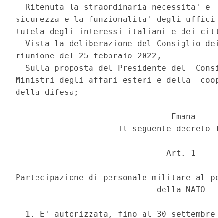
  Ritenuta la straordinaria necessita' e  
sicurezza e la funzionalita' degli uffici 
tutela degli interessi italiani e dei citt
  Vista la deliberazione del Consiglio dei
riunione del 25 febbraio 2022; 

  Sulla proposta del Presidente del  Consi
Ministri degli affari esteri e della  coop
della difesa; 

                                Emana 

                     il seguente decreto-l
                               Art. 1 

Partecipazione di personale militare al po
                             della NATO 

  1. E' autorizzata, fino al 30 settembre 