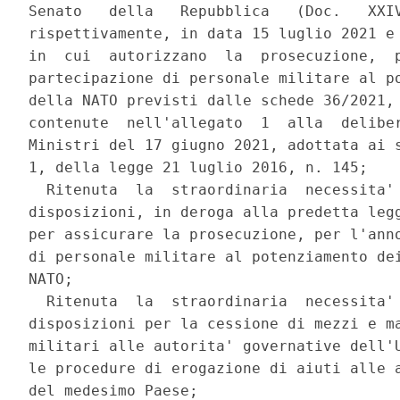
Senato   della   Repubblica   (Doc.   XXIV
rispettivamente, in data 15 luglio 2021 e 
in  cui  autorizzano  la  prosecuzione,  p
partecipazione di personale militare al po
della NATO previsti dalle schede 36/2021, 
contenute  nell'allegato  1  alla  deliber
Ministri del 17 giugno 2021, adottata ai s
1, della legge 21 luglio 2016, n. 145; 

  Ritenuta  la  straordinaria  necessita' 
disposizioni, in deroga alla predetta legg
per assicurare la prosecuzione, per l'anno
di personale militare al potenziamento dei
NATO; 

  Ritenuta  la  straordinaria  necessita' 
disposizioni per la cessione di mezzi e ma
militari alle autorita' governative dell'U
le procedure di erogazione di aiuti alle a
del medesimo Paese; 
