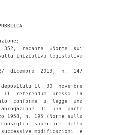
UBBLICA 

zione; 

 352,  recante  «Norme  sui

ulla iniziativa legislativa

7  dicembre  2013,  n.  147

depositata il  30  novembre

 il  referendum  presso  la

to  conforme  a  legge  una

abrogazione  di  una  parte

o 1958, n. 195 (Norme sulla

Consiglio  superiore  della

successive modificazioni  e
