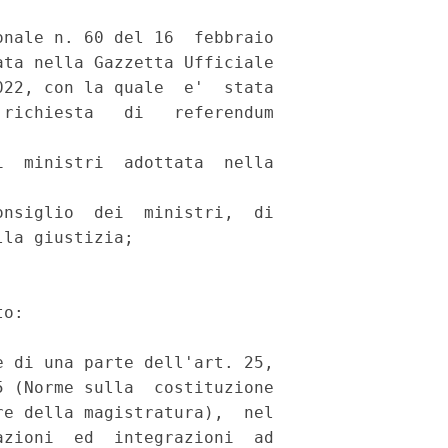
nale n. 60 del 16  febbraio

ta nella Gazzetta Ufficiale

22, con la quale  e'  stata

richiesta   di   referendum

  ministri  adottata  nella

nsiglio  dei  ministri,  di

la giustizia; 

o: 

 di una parte dell'art. 25,

 (Norme sulla  costituzione

e della magistratura),  nel

zioni  ed  integrazioni  ad
