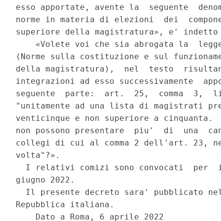
esso apportate, avente la  seguente  denom
norme in materia di elezioni  dei  compone
superiore della magistratura», e' indetto 
    «Volete voi che sia abrogata la  legge
(Norme sulla costituzione e sul funzioname
della magistratura),  nel  testo  risultan
integrazioni ad esso successivamente  appo
seguente  parte:  art.  25,  comma  3,  li
"unitamente ad una lista di magistrati pre
venticinque e non superiore a cinquanta.  
non possono presentare  piu'  di  una  can
collegi di cui al comma 2 dell'art. 23, ne
volta"?». 

  I relativi comizi sono convocati  per  i
giugno 2022. 

  Il presente decreto sara' pubblicato nel
Repubblica italiana. 

    Dato a Roma, 6 aprile 2022 
