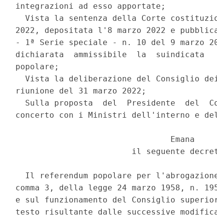
integrazioni ad esso apportate; 

  Vista la sentenza della Corte costituzio
2022, depositata l'8 marzo 2022 e pubblica
- 1ª Serie speciale - n. 10 del 9 marzo 20
dichiarata  ammissibile  la  suindicata   
popolare; 

  Vista la deliberazione del Consiglio dei
riunione del 31 marzo 2022; 

  Sulla proposta  del  Presidente  del  Co
concerto con i Ministri dell'interno e del
                                Emana 

                        il seguente decret
  Il referendum popolare per l'abrogazione
comma 3, della legge 24 marzo 1958, n. 195
e sul funzionamento del Consiglio superior
testo risultante dalle successive modifica