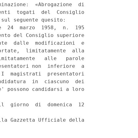
inazione:  «Abrogazione  di

nti  togati  del  Consiglio

sul seguente quesito: 

  24  marzo  1958,  n.  195

nto del Consiglio superiore

te  dalle  modificazioni  e

rtate,  limitatamente  alla

mitatamente   alle   parole

sentatori non  inferiore  a

I  magistrati  presentatori

didatura  in  ciascuno  dei

' possono candidarsi a loro

l  giorno  di  domenica  12

la Gazzetta Ufficiale della
