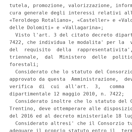
tutela, promozione, valorizzazione, inform
cura generale degli interessi relativi all
«Teroldego Rotaliano», «Casteller» e «Vald
delle Dolomiti» e «Vallagarina»; 

  Visto l'art. 3 del citato decreto dipart
7422, che individua le modalita' per la  v
del  requisito  della  rappresentativita',
triennale,  dal  Ministero  delle  politic
forestali; 

  Considerato che lo statuto del Consorzio
approvato da questa  Amministrazione,  dev
verifica  di  cui  all'art.  3,   comma   
dipartimentale 12 maggio 2010, n. 7422; 

  Considerato inoltre che lo statuto del C
Trentino, deve ottemperare alle disposizio
del 2016 ed al decreto ministeriale 18 lug
  Considerato altresi' che il Consorzio tu
adeguare il proprio statuto entro il  term