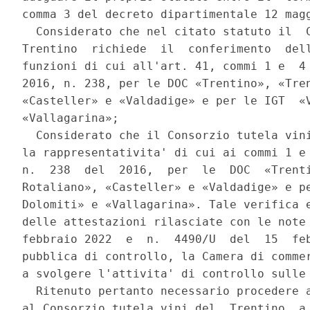
comma 3 del decreto dipartimentale 12 magg
  Considerato che nel citato statuto il  C
Trentino  richiede  il  conferimento  dell
funzioni di cui all'art. 41, commi 1 e  4 
2016, n. 238, per le DOC «Trentino», «Tren
«Casteller» e «Valdadige» e per le IGT  «V
«Vallagarina»; 

  Considerato che il Consorzio tutela vini
la rappresentativita' di cui ai commi 1 e 
n.  238  del  2016,  per  le  DOC  «Trenti
Rotaliano», «Casteller» e «Valdadige» e pe
Dolomiti» e «Vallagarina». Tale verifica e
delle attestazioni rilasciate con le note 
febbraio 2022  e  n.  4490/U  del  15  feb
pubblica di controllo, la Camera di commer
a svolgere l'attivita' di controllo sulle 
  Ritenuto pertanto necessario procedere a
al Consorzio tutela vini del  Trentino  a 