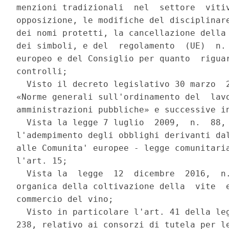
menzioni tradizionali  nel  settore  vitiv
opposizione, le modifiche del disciplinare
dei nomi protetti, la cancellazione della 
dei simboli, e del  regolamento  (UE)  n. 
europeo e del Consiglio per quanto  riguar
controlli; 

  Visto il decreto legislativo 30 marzo  2
«Norme generali sull'ordinamento del  lavo
amministrazioni pubbliche» e successive in
  Vista la legge 7 luglio  2009,  n.  88, 
l'adempimento degli obblighi derivanti dal
alle Comunita' europee - legge comunitaria
l'art. 15; 

  Vista la  legge  12  dicembre  2016,  n.
organica della coltivazione della  vite  e
commercio del vino; 

  Visto in particolare l'art. 41 della leg
238, relativo ai consorzi di tutela per le