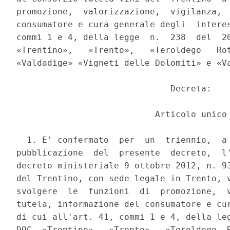
promozione,  valorizzazione,  vigilanza,  
consumatore e cura generale degli  interes
commi 1 e 4, della legge  n.  238  del  20
«Trentino»,   «Trento»,   «Teroldego   Rot
«Valdadige» «Vigneti delle Dolomiti» e «Va
                              Decreta: 

                           Articolo unico 
  1. E' confermato  per  un  triennio,  a 
pubblicazione  del  presente  decreto,  l'
decreto ministeriale 9 ottobre 2012, n. 93
del Trentino, con sede legale in Trento, v
svolgere  le  funzioni  di  promozione,  v
tutela, informazione del consumatore e cur
di cui all'art. 41, commi 1 e 4, della leg
DOC  «Trentino»,  «Trento»,  «Teroldego  R