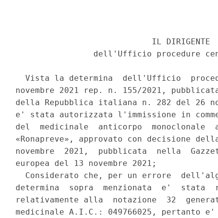
                            IL DIRIGENTE 

                dell'Ufficio procedure cen
  Vista la determina  dell'Ufficio  proced
novembre 2021 rep. n. 155/2021, pubblicata
della Repubblica italiana n. 282 del 26 no
e' stata autorizzata l'immissione in comme
del  medicinale  anticorpo  monoclonale  a
«Ronapreve», approvato con decisione della
novembre  2021,  pubblicata  nella  Gazzet
europea del 13 novembre 2021; 

  Considerato che, per un errore  dell'alg
determina  sopra  menzionata  e'  stata  r
relativamente alla  notazione  32  generat
medicinale A.I.C.: 049766025, pertanto e' 