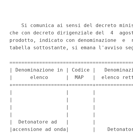
    Si comunica ai sensi del decreto minis
che con decreto dirigenziale del  4  agost
prodotto, indicato con denominazione  e  r
tabella sottostante, si emana l'avviso seg
==========================================
| Denominazione in | Codice |   Denominazi
|      elenco      |  MAP   |  elenco rett
+==================+========+=============
|                  |        |             
|                  |        |             
|                  |        |             
|                  |        |             
|  Detonatore ad   |        |             
|accensione ad onda|        |    Detonator