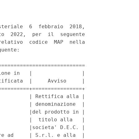
teriale  6  febbraio  2018,

o  2022,  per  il  seguente

elativo  codice  MAP  nella

uente: 

===========================

one in   |                |

ificata  |     Avviso     |

=========+================+

         | Rettifica alla |

         | denominazione  |

         |del prodotto in |

         |  titolo alla   |

         |societa' D.E.C. |

e ad     | S.r.l. e alla  |
