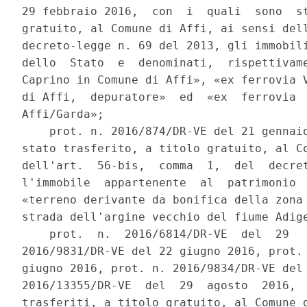
29 febbraio 2016,  con  i  quali  sono  st
gratuito, al Comune di Affi, ai sensi dell
decreto-legge n. 69 del 2013, gli immobili
dello  Stato  e  denominati,  rispettivame
Caprino in Comune di Affi», «ex ferrovia V
di Affi,  depuratore»  ed  «ex  ferrovia  
Affi/Garda»; 

    prot. n. 2016/874/DR-VE del 21 gennaio
stato trasferito, a titolo gratuito, al Co
dell'art.  56-bis,  comma  1,  del  decret
l'immobile  appartenente  al  patrimonio  
«terreno derivante da bonifica della zona 
strada dell'argine vecchio del fiume Adige
    prot.  n.  2016/6814/DR-VE  del  29   
2016/9831/DR-VE del 22 giugno 2016, prot. 
giugno 2016, prot. n. 2016/9834/DR-VE del 
2016/13355/DR-VE  del  29  agosto  2016,  
trasferiti, a titolo gratuito, al Comune d