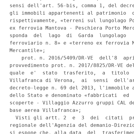
sensi dell'art. 56-bis, comma 1, del decre
gli immobili appartenenti al patrimonio  d
rispettivamente, «terreni sul lungolago Po
ex ferrovia Mantova - Peschiera Porto Merc
sponda  del  lago  di  Garda  lungolago   
ferroviario n. 8» e «terreno ex ferrovia M
Mercantile»; 

    prot. n. 2016/5409/DR-VE  dell'8  apri
provvedimento prot. n. 2017/8825/DR-VE del
quale  e'  stato  trasferito,  a  titolo  
Villafranca di Verona,  ai  sensi  dell'ar
decreto-legge n. 69 del 2013, l'immobile a
dello Stato e denominato «fabbricati  ed  
scoperte - Villaggio Azzurro gruppi CAL de
base aerea Villafranca»; 

  Visti gli artt. 2  e  3  dei  citati  pr
regionale dell'Agenzia del demanio-Direzio
si espone che, alla data  del  trasferimen