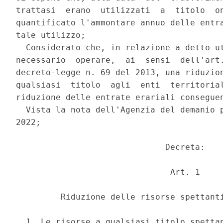
trattasi  erano  utilizzati  a  titolo  on
quantificato l'ammontare annuo delle entra
tale utilizzo; 

  Considerato che, in relazione a detto ut
necessario  operare,  ai  sensi  dell'art.
decreto-legge n. 69 del 2013, una riduzion
qualsiasi  titolo  agli  enti  territorial
riduzione delle entrate erariali conseguen
  Vista la nota dell'Agenzia del demanio p
2022; 

                              Decreta: 

                               Art. 1 

         Riduzione delle risorse spettanti
  1. Le risorse a qualsiasi titolo spettan