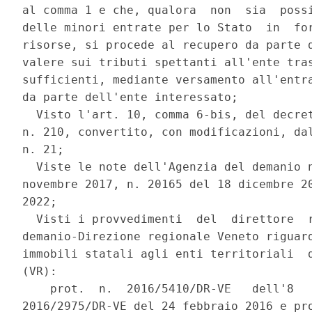
al comma 1 e che, qualora  non  sia  possi
delle minori entrate per lo Stato  in  for
risorse, si procede al recupero da parte d
valere sui tributi spettanti all'ente tras
sufficienti, mediante versamento all'entra
da parte dell'ente interessato; 

  Visto l'art. 10, comma 6-bis, del decret
n. 210, convertito, con modificazioni, dal
n. 21; 

  Viste le note dell'Agenzia del demanio n
novembre 2017, n. 20165 del 18 dicembre 20
2022; 

  Visti i provvedimenti  del  direttore  r
demanio-Direzione regionale Veneto riguard
immobili statali agli enti territoriali  d
(VR): 

    prot.  n.  2016/5410/DR-VE   dell'8   
2016/2975/DR-VE del 24 febbraio 2016 e pro