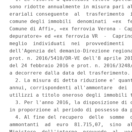
sono ridotte annualmente in misura pari al
erariali conseguente  al  trasferimento  i
comune degli immobili  denominati  «ex  fe
Comune di Affi», «ex ferrovia Verona - Cap
depuratore» ed «ex ferrovia VR  -  Caprino
meglio  individuati  nei  provvedimenti   
dell'Agenzia del demanio-Direzione regiona
prot. n. 2016/5410/DR-VE dell'8 aprile 201
del 24 febbraio 2016 e prot. n. 2016/3248/
a decorrere dalla data del trasferimento. 
  2. La misura di detta riduzione e' quant
annui, corrispondenti all'ammontare  dei  
utilizzi a titolo oneroso degli immobili t
  3. Per l'anno 2016, la disposizione di c
in proporzione al periodo di possesso da p
  4. Al fine del recupero  delle  somme  d
ammontanti  ad  euro  81.715,07,  sino  al
Ministero  dell'interno  provvede  al  ver