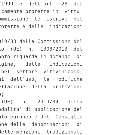
1999  e  dell'art.  28  del

camente protette in  virtu'

mmissione  le  iscrive  nel

otette e delle  indicazioni

19/33 della Commissione del

o  (UE)  n.  1308/2013  del

nto riguarda le domande  di

gine,   delle   indicazioni

nel  settore  vitivinicolo,

i  dell'uso,  le  modifiche

llazione  della  protezione

; 

(UE)   n.   2019/34   della

dalita' di applicazione del

to europeo e del  Consiglio

ne delle  denominazioni  di

elle menzioni  tradizionali
