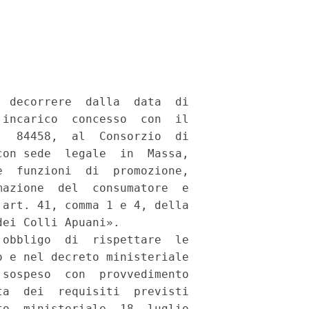


 decorrere  dalla  data  di

incarico  concesso  con  il

  84458,  al  Consorzio  di

on sede  legale  in  Massa,

  funzioni  di  promozione,

azione  del  consumatore  e

art. 41, comma 1 e 4, della

ei Colli Apuani». 

obbligo  di  rispettare  le

 e nel decreto ministeriale

sospeso  con  provvedimento

a  dei  requisiti  previsti

o  ministeriale  18  luglio
