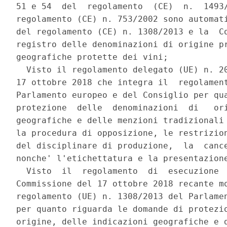
51 e 54  del  regolamento  (CE)  n.  1493/
regolamento (CE) n. 753/2002 sono automati
del regolamento (CE) n. 1308/2013 e la  Co
registro delle denominazioni di origine pr
geografiche protette dei vini; 

  Visto il regolamento delegato (UE) n. 20
17 ottobre 2018 che integra il  regolament
Parlamento europeo e del Consiglio per qua
protezione  delle  denominazioni  di   ori
geografiche e delle menzioni tradizionali 
la procedura di opposizione, le restrizion
del disciplinare di produzione,  la  cance
nonche' l'etichettatura e la presentazione
  Visto  il  regolamento  di  esecuzione  
Commissione del 17 ottobre 2018 recante mo
regolamento (UE) n. 1308/2013 del Parlamen
per quanto riguarda le domande di protezio
origine, delle indicazioni geografiche e d