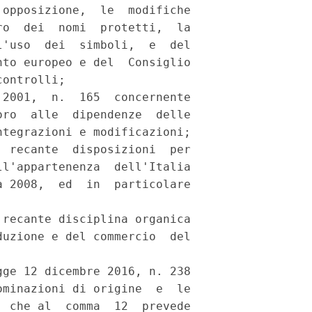
opposizione,  le  modifiche

o  dei  nomi  protetti,  la

'uso  dei  simboli,  e  del

to europeo e del  Consiglio

ontrolli; 

2001,  n.  165  concernente

ro  alle  dipendenze  delle

tegrazioni e modificazioni; 

 recante  disposizioni  per

l'appartenenza  dell'Italia

 2008,  ed  in  particolare

recante disciplina organica

uzione e del commercio  del

ge 12 dicembre 2016, n. 238

minazioni di origine  e  le

 che al  comma  12  prevede
