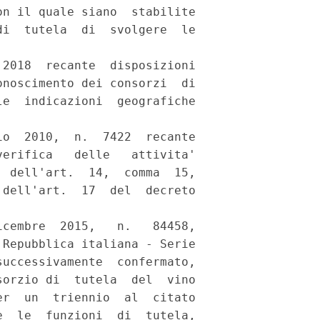
n il quale siano  stabilite

i  tutela  di  svolgere  le

2018  recante  disposizioni

noscimento dei consorzi  di

e  indicazioni  geografiche

o  2010,  n.  7422  recante

erifica   delle   attivita'

 dell'art.  14,  comma  15,

dell'art.  17  del  decreto

cembre  2015,   n.   84458,

Repubblica italiana - Serie

uccessivamente  confermato,

orzio di  tutela  del  vino

r  un  triennio  al  citato

  le  funzioni  di  tutela,
