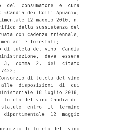
  del  consumatore  e  cura

 «Candia dei Colli Apuani»; 

imentale 12 maggio 2010, n.

ifica della sussistenza del

uata con cadenza triennale,

mentari e forestali; 

 di tutela del vino  Candia

inistrazione,  deve  essere

 3,  comma  2,  del  citato

7422; 

onsorzio di tutela del vino

alle  disposizioni  di  cui

inisteriale 18 luglio 2018; 

 tutela del vino Candia dei

statuto  entro  il  termine

 dipartimentale  12  maggio

nsorzio di tutela del  vino
