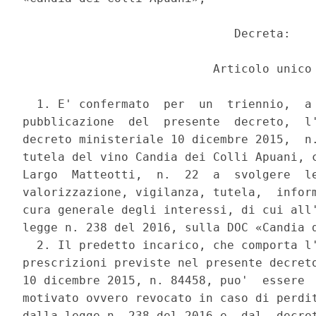
                              Decreta: 

                           Articolo unico 
  1. E' confermato  per  un  triennio,  a 
pubblicazione  del  presente  decreto,  l'
decreto ministeriale 10 dicembre 2015,  n.
tutela del vino Candia dei Colli Apuani, c
Largo  Matteotti,  n.  22  a  svolgere  le
valorizzazione, vigilanza, tutela,  inform
cura generale degli interessi, di cui all'
legge n. 238 del 2016, sulla DOC «Candia d
  2. Il predetto incarico, che comporta l'
prescrizioni previste nel presente decreto
10 dicembre 2015, n. 84458, puo'  essere  
motivato ovvero revocato in caso di perdit
dalla legge n. 238 del 2016 e  dal  decret