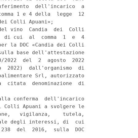
ferimento  dell'incarico  a

omma 1 e 4 della  legge  12

ei Colli Apuani»; 

el vino  Candia  dei  Colli

 di cui  al  comma  1  e  4

er la DOC «Candia dei Colli

ulla base dell'attestazione

/2022  del  2  agosto  2022

  2022)  dall'organismo  di

alimentare Srl, autorizzato

  citata  denominazione  di

lla conferma  dell'incarico

 Colli Apuani a svolgere le

ne,   vigilanza,    tutela,

le degli interessi, di  cui

238  del  2016,  sulla  DOC
