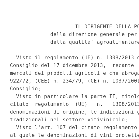
                     IL DIRIGENTE DELLA PQ
             della direzione generale per 
             della qualita' agroalimentare
  Visto il regolamento (UE) n. 1308/2013 d
Consiglio del 17 dicembre 2013,  recante  
mercati dei prodotti agricoli e che abroga
922/72, (CEE) n. 234/79, (CE) n. 1037/2001
Consiglio; 

  Visto in particolare la parte II, titolo
citato  regolamento  (UE)   n.   1308/2013
denominazioni di origine, le indicazioni g
tradizionali nel settore vitivinicolo; 

  Visto l'art. 107 del citato regolamento 
al quale le denominazioni di vini protette