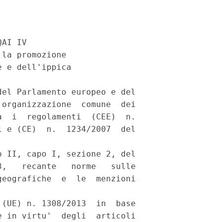
AI IV 

la promozione 

 e dell'ippica 

el Parlamento europeo e del

organizzazione  comune  dei

  i  regolamenti  (CEE)  n.

 e (CE)  n.  1234/2007  del

 II, capo I, sezione 2, del

,   recante   norme   sulle

eografiche  e  le  menzioni

(UE) n. 1308/2013  in  base

 in virtu'  degli  articoli
