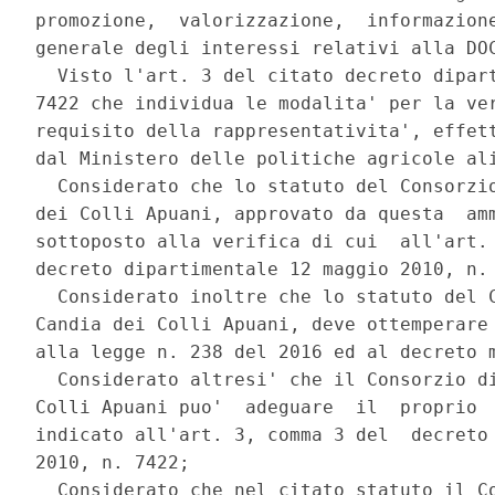
promozione,  valorizzazione,  informazione
generale degli interessi relativi alla DOC
  Visto l'art. 3 del citato decreto dipart
7422 che individua le modalita' per la ver
requisito della rappresentativita', effett
dal Ministero delle politiche agricole ali
  Considerato che lo statuto del Consorzio
dei Colli Apuani, approvato da questa  amm
sottoposto alla verifica di cui  all'art. 
decreto dipartimentale 12 maggio 2010, n. 
  Considerato inoltre che lo statuto del C
Candia dei Colli Apuani, deve ottemperare 
alla legge n. 238 del 2016 ed al decreto m
  Considerato altresi' che il Consorzio di
Colli Apuani puo'  adeguare  il  proprio  
indicato all'art. 3, comma 3 del  decreto 
2010, n. 7422; 

  Considerato che nel citato statuto il Co