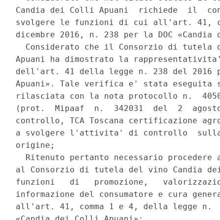
Candia dei Colli Apuani  richiede  il  con
svolgere le funzioni di cui all'art. 41, c
dicembre 2016, n. 238 per la DOC «Candia d
  Considerato che il Consorzio di tutela d
Apuani ha dimostrato la rappresentativita'
dell'art. 41 della legge n. 238 del 2016 p
Apuani». Tale verifica e' stata eseguita s
rilasciata con la nota protocollo n.  4050
(prot.  Mipaaf  n.  342031  del  2  agosto
controllo, TCA Toscana certificazione agro
a svolgere l'attivita' di controllo  sulla
origine; 

  Ritenuto pertanto necessario procedere a
al Consorzio di tutela del vino Candia dei
funzioni   di   promozione,   valorizzazio
informazione del consumatore e cura genera
all'art. 41, comma 1 e 4, della legge n.  
«Candia dei Colli Apuani»; 
