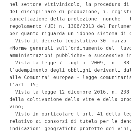
nel settore vitivinicolo, la procedura di 
del disciplinare di produzione, il registr
cancellazione della protezione  nonche'  l
regolamento (UE) n. 1306/2013 del Parlamen
per quanto riguarda un idoneo sistema di c
  Visto il decreto legislativo 30  marzo  
«Norme generali sull'ordinamento del  lavo
amministrazioni pubbliche» e successive in
  Vista la legge 7  luglio  2009,  n.  88 
l'adempimento degli obblighi derivanti dal
alle Comunita' europee - legge comunitaria
l'art. 15; 

  Vista la legge 12 dicembre 2016, n. 238 
della coltivazione della vite e della prod
vino; 

  Visto in particolare l'art. 41 della leg
relativo ai consorzi di tutela per le deno
indicazioni geografiche protette dei vini,