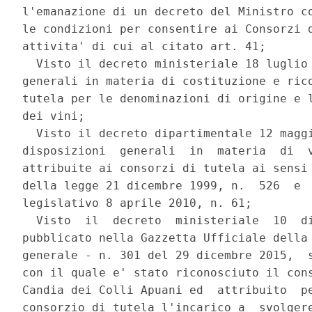
l'emanazione di un decreto del Ministro co
le condizioni per consentire ai Consorzi d
attivita' di cui al citato art. 41; 

  Visto il decreto ministeriale 18 luglio 
generali in materia di costituzione e rico
tutela per le denominazioni di origine e l
dei vini; 

  Visto il decreto dipartimentale 12 maggi
disposizioni  generali  in  materia  di  v
attribuite ai consorzi di tutela ai sensi 
della legge 21 dicembre 1999, n.  526  e  
legislativo 8 aprile 2010, n. 61; 

  Visto  il  decreto  ministeriale  10  di
pubblicato nella Gazzetta Ufficiale della 
generale - n. 301 del 29 dicembre 2015,  s
con il quale e' stato riconosciuto il cons
Candia dei Colli Apuani ed  attribuito  pe
consorzio di tutela l'incarico a  svolgere