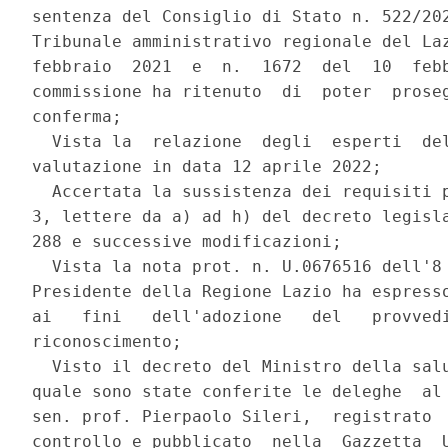
sentenza del Consiglio di Stato n. 522/202
Tribunale amministrativo regionale del Laz
febbraio  2021  e  n.  1672  del  10  febb
commissione ha ritenuto  di  poter  proseg
conferma; 

  Vista la  relazione  degli  esperti  del
valutazione in data 12 aprile 2022; 

  Accertata la sussistenza dei requisiti p
3, lettere da a) ad h) del decreto legisla
288 e successive modificazioni; 

  Vista la nota prot. n. U.0676516 dell'8 
Presidente della Regione Lazio ha espresso
ai   fini   dell'adozione   del   provvedi
riconoscimento; 

  Visto il decreto del Ministro della salu
quale sono state conferite le deleghe  al 
sen. prof. Pierpaolo Sileri,  registrato  
controllo e pubblicato  nella  Gazzetta  U