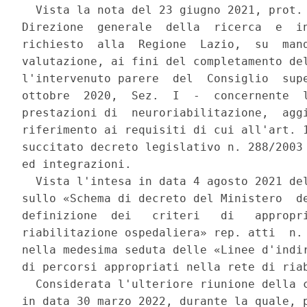
  Vista la nota del 23 giugno 2021, prot. 
Direzione  generale  della  ricerca  e  in
richiesto  alla  Regione  Lazio,  su  mand
valutazione, ai fini del completamento del
l'intervenuto parere  del  Consiglio  supe
ottobre  2020,  Sez.  I  -  concernente  l
prestazioni di  neuroriabilitazione,  aggi
riferimento ai requisiti di cui all'art. 1
succitato decreto legislativo n. 288/2003 
ed integrazioni. 

  Vista l'intesa in data 4 agosto 2021 del
sullo «Schema di decreto del Ministero  de
definizione  dei   criteri   di   appropri
riabilitazione ospedaliera» rep. atti  n. 
nella medesima seduta delle «Linee d'indir
di percorsi appropriati nella rete di riab
  Considerata l'ulteriore riunione della c
in data 30 marzo 2022, durante la quale, p