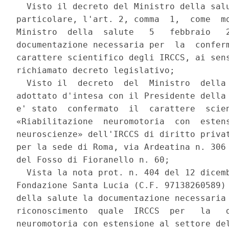
  Visto il decreto del Ministro della salu
particolare, l'art. 2, comma  1,  come  mo
Ministro  della  salute   5   febbraio   2
documentazione necessaria per  la  conferm
carattere scientifico degli IRCCS, ai sens
richiamato decreto legislativo; 

  Visto il  decreto  del  Ministro  della 
adottato d'intesa con il Presidente della 
e' stato  confermato  il  carattere  scien
«Riabilitazione  neuromotoria  con  estens
neuroscienze» dell'IRCCS di diritto privat
per la sede di Roma, via Ardeatina n. 306 
del Fosso di Fioranello n. 60; 

  Vista la nota prot. n. 404 del 12 dicemb
Fondazione Santa Lucia (C.F. 97138260589) 
della salute la documentazione necessaria 
riconoscimento  quale  IRCCS  per   la   d
neuromotoria con estensione al settore del