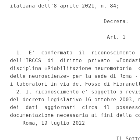
italiana dell'8 aprile 2021, n. 84; 

                              Decreta: 

                               Art. 1 

  1.  E'  confermato  il  riconoscimento  
dell'IRCCS  di  diritto  privato  «Fondazi
disciplina «Riabilitazione neuromotoria  c
delle neuroscienze» per la sede di Roma - 
i laboratori in via del Fosso di Fioranell
  2. Il riconoscimento e' soggetto a revis
del decreto legislativo 16 ottobre 2003, n
dei  dati  aggiornati  circa  il  possesso
documentazione necessaria ai fini della co
    Roma, 19 luglio 2022 
