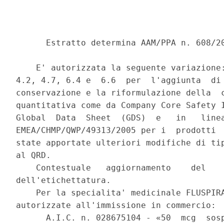
      Estratto determina AAM/PPA n. 608/20
    E' autorizzata la seguente variazione:
4.2, 4.7, 6.4 e  6.6  per  l'aggiunta  di 
conservazione e la riformulazione della  c
quantitativa come da Company Core Safety I
Global  Data  Sheet  (GDS)  e   in   linea
EMEA/CHMP/QWP/49313/2005 per i  prodotti  
state apportate ulteriori modifiche di tip
al QRD. 

    Contestuale   aggiornamento    del    
dell'etichettatura. 

    Per la specialita' medicinale FLUSPIRA
autorizzate all'immissione in commercio: 

      A.I.C. n. 028675104 - «50  mcg  sosp