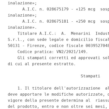
inalazione»; 

      A.I.C. n. 028675179 - «125 mcg  sosp
inalazione»; 

      A.I.C. n. 028675181 - «250 mcg  sosp
inalazione». 

    Titolare A.I.C.:  A.  Menarini  Indust
S.r.l., con sede legale e domicilio fiscal
50131 - Firenze, codice fiscale 0039527048
    Codice pratica: VN2/2021/149. 

    Gli stampati corretti ed approvati sol
di cui al presente estratto. 

                              Stampati 

    1. Il titolare dell'autorizzazione  al
deve apportare le modifiche autorizzate, d
vigore della presente determina al  riassu
del prodotto, entro e non oltre sei mesi, 