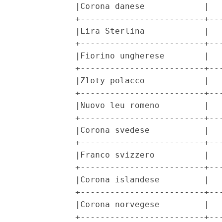
            |Corona danese            |   
            +-------------------------+---
            |Lira Sterlina            |   
            +-------------------------+---
            |Fiorino ungherese        |   
            +-------------------------+---
            |Zloty polacco            |   
            +-------------------------+---
            |Nuovo leu romeno         |   
            +-------------------------+---
            |Corona svedese           |   
            +-------------------------+---
            |Franco svizzero          |   
            +-------------------------+---
            |Corona islandese         |   
            +-------------------------+---
            |Corona norvegese         |   
            +-------------------------+---