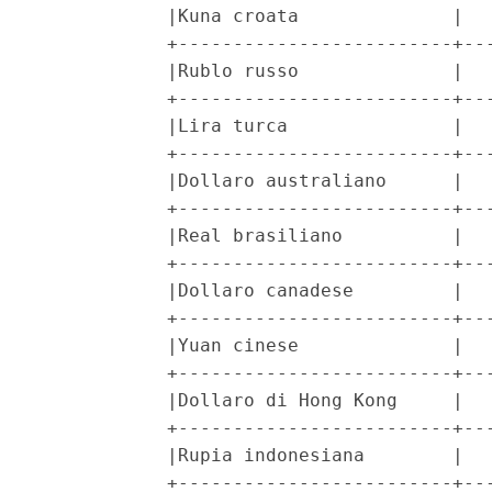
            |Kuna croata              |   
            +-------------------------+---
            |Rublo russo              |   
            +-------------------------+---
            |Lira turca               |   
            +-------------------------+---
            |Dollaro australiano      |   
            +-------------------------+---
            |Real brasiliano          |   
            +-------------------------+---
            |Dollaro canadese         |   
            +-------------------------+---
            |Yuan cinese              |   
            +-------------------------+---
            |Dollaro di Hong Kong     |   
            +-------------------------+---
            |Rupia indonesiana        |   
            +-------------------------+---