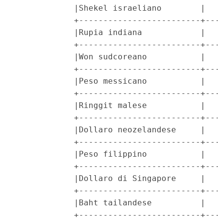
            |Shekel israeliano        |   
            +-------------------------+---
            |Rupia indiana            |   
            +-------------------------+---
            |Won sudcoreano           |   
            +-------------------------+---
            |Peso messicano           |   
            +-------------------------+---
            |Ringgit malese           |   
            +-------------------------+---
            |Dollaro neozelandese     |   
            +-------------------------+---
            |Peso filippino           |   
            +-------------------------+---
            |Dollaro di Singapore     |   
            +-------------------------+---
            |Baht tailandese          |   
            +-------------------------+---