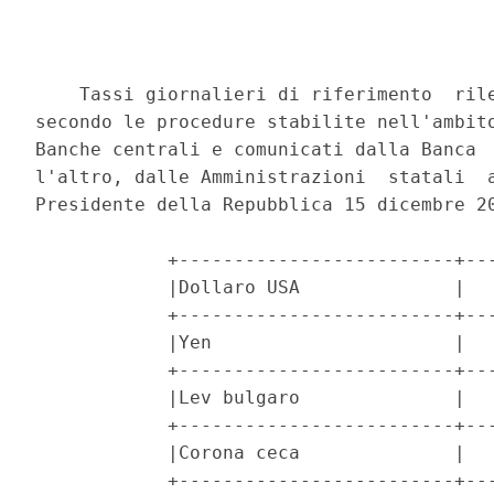
    Tassi giornalieri di riferimento  rile
secondo le procedure stabilite nell'ambito
Banche centrali e comunicati dalla Banca  
l'altro, dalle Amministrazioni  statali  a
Presidente della Repubblica 15 dicembre 20
            +-------------------------+---
            |Dollaro USA              |   
            +-------------------------+---
            |Yen                      |   
            +-------------------------+---
            |Lev bulgaro              |   
            +-------------------------+---
            |Corona ceca              |   
            +-------------------------+---