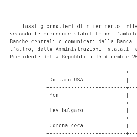
    Tassi giornalieri di riferimento  rile
secondo le procedure stabilite nell'ambito
Banche centrali e comunicati dalla Banca  
l'altro, dalle Amministrazioni  statali  a
Presidente della Repubblica 15 dicembre 20
            +-------------------------+---
            |Dollaro USA              |   
            +-------------------------+---
            |Yen                      |   
            +-------------------------+---
            |Lev bulgaro              |   
            +-------------------------+---
            |Corona ceca              |   
            +-------------------------+---