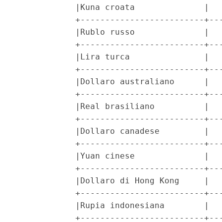
            |Kuna croata              |   
            +-------------------------+---
            |Rublo russo              |   
            +-------------------------+---
            |Lira turca               |   
            +-------------------------+---
            |Dollaro australiano      |   
            +-------------------------+---
            |Real brasiliano          |   
            +-------------------------+---
            |Dollaro canadese         |   
            +-------------------------+---
            |Yuan cinese              |   
            +-------------------------+---
            |Dollaro di Hong Kong     |   
            +-------------------------+---
            |Rupia indonesiana        |   
            +-------------------------+---