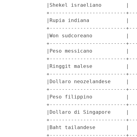
            |Shekel israeliano        |   
            +-------------------------+---
            |Rupia indiana            |   
            +-------------------------+---
            |Won sudcoreano           |   
            +-------------------------+---
            |Peso messicano           |   
            +-------------------------+---
            |Ringgit malese           |   
            +-------------------------+---
            |Dollaro neozelandese     |   
            +-------------------------+---
            |Peso filippino           |   
            +-------------------------+---
            |Dollaro di Singapore     |   
            +-------------------------+---
            |Baht tailandese          |   
            +-------------------------+---