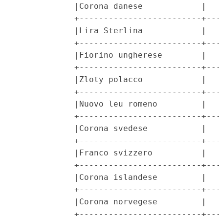
            |Corona danese            |   
            +-------------------------+---
            |Lira Sterlina            |   
            +-------------------------+---
            |Fiorino ungherese        |   
            +-------------------------+---
            |Zloty polacco            |   
            +-------------------------+---
            |Nuovo leu romeno         |   
            +-------------------------+---
            |Corona svedese           |   
            +-------------------------+---
            |Franco svizzero          |   
            +-------------------------+---
            |Corona islandese         |   
            +-------------------------+---
            |Corona norvegese         |   
            +-------------------------+---