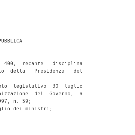
UBBLICA 

 400,  recante   disciplina

o  della   Presidenza   del

to  legislativo  30  luglio

izzazione  del  Governo,  a

97, n. 59; 

lio dei ministri; 
