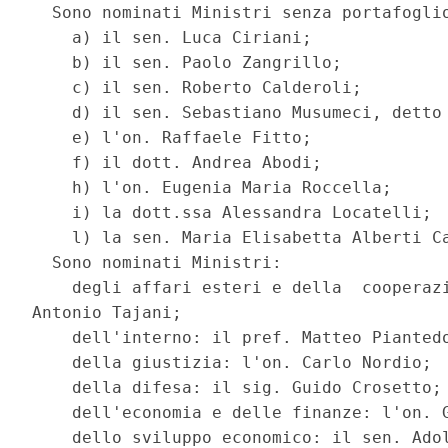
  Sono nominati Ministri senza portafoglio
    a) il sen. Luca Ciriani; 

    b) il sen. Paolo Zangrillo; 

    c) il sen. Roberto Calderoli; 

    d) il sen. Sebastiano Musumeci, detto 
    e) l'on. Raffaele Fitto; 

    f) il dott. Andrea Abodi; 

    h) l'on. Eugenia Maria Roccella; 

    i) la dott.ssa Alessandra Locatelli; 

    l) la sen. Maria Elisabetta Alberti Ca
  Sono nominati Ministri: 

    degli affari esteri e della  cooperazi
Antonio Tajani; 

    dell'interno: il pref. Matteo Piantedo
    della giustizia: l'on. Carlo Nordio; 

    della difesa: il sig. Guido Crosetto; 
    dell'economia e delle finanze: l'on. G
    dello sviluppo economico: il sen. Adol