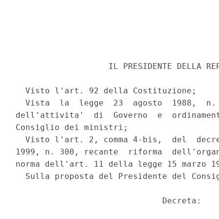
                   IL PRESIDENTE DELLA REP
  Visto l'art. 92 della Costituzione; 

  Vista  la  legge  23  agosto  1988,  n. 
dell'attivita'  di  Governo  e  ordinament
Consiglio dei ministri; 

  Visto l'art. 2, comma 4-bis,  del  decre
1999, n. 300, recante  riforma  dell'organ
norma dell'art. 11 della legge 15 marzo 19
  Sulla proposta del Presidente del Consig
                              Decreta: 
