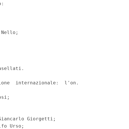
: 

Nello; 

sellati. 

one  internazionale:  l'on.

si; 



iancarlo Giorgetti; 

fo Urso; 
