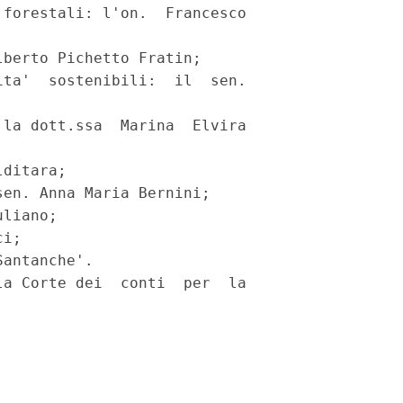
forestali: l'on.  Francesco

berto Pichetto Fratin; 

ta'  sostenibili:  il  sen.

la dott.ssa  Marina  Elvira

ditara; 

en. Anna Maria Bernini; 

liano; 

i; 

antanche'. 

a Corte dei  conti  per  la
