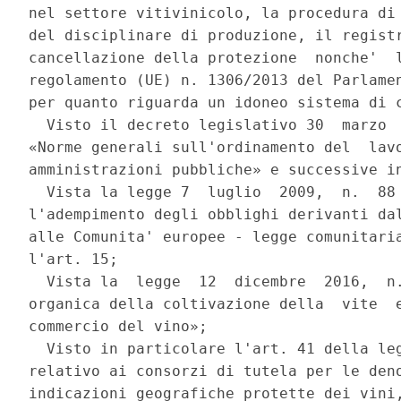
nel settore vitivinicolo, la procedura di 
del disciplinare di produzione, il registr
cancellazione della protezione  nonche'  l
regolamento (UE) n. 1306/2013 del Parlamen
per quanto riguarda un idoneo sistema di c
  Visto il decreto legislativo 30  marzo  
«Norme generali sull'ordinamento del  lavo
amministrazioni pubbliche» e successive in
  Vista la legge 7  luglio  2009,  n.  88 
l'adempimento degli obblighi derivanti dal
alle Comunita' europee - legge comunitaria
l'art. 15; 

  Vista la  legge  12  dicembre  2016,  n.
organica della coltivazione della  vite  e
commercio del vino»; 

  Visto in particolare l'art. 41 della leg
relativo ai consorzi di tutela per le deno
indicazioni geografiche protette dei vini,