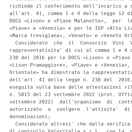
richiede il conferimento dell'incarico a s
all'art. 41, comma 1 e 4 della legge 12 di
DOCG «Lison» e «Piave Malanotte»,  per  le
«Piave» e «Venezia» e per le IGP «Alto Liv
«Marca trevigiana», «Veneto» e «Veneto Ori
  Considerato  che  il  Consorzio  Vini  V
rappresentativita' di cui al comma 1 e 4 d
238 del 2016 per le DOCG «Lison» e «Piave 
«Lison-Pramaggiore», «Piave» e «Venezia», 
Orientale» ha dimostrato la rappresentativ
dell'art. 41 della legge n. 238 del  2016.
eseguita sulla base delle attestazioni ril
n. 5815 del 23 settembre 2022 (prot. Uffic
settembre 2022)  dall'organismo  di  contr
autorizzato  a  svolgere  l'attivita'  di 
denominazioni; 

  Considerato altresi' che dalla verifica 
di controllo Valoritalia s.r.l., con la  n