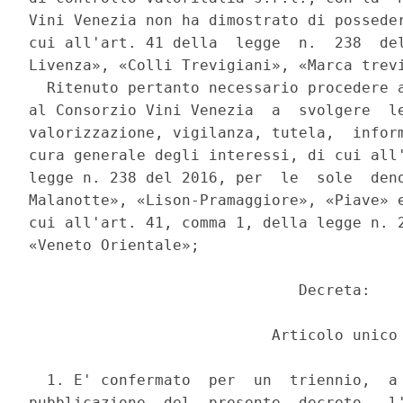
Vini Venezia non ha dimostrato di posseder
cui all'art. 41 della  legge  n.  238  del
Livenza», «Colli Trevigiani», «Marca trevi
  Ritenuto pertanto necessario procedere a
al Consorzio Vini Venezia  a  svolgere  le
valorizzazione, vigilanza, tutela,  inform
cura generale degli interessi, di cui all'
legge n. 238 del 2016, per  le  sole  deno
Malanotte», «Lison-Pramaggiore», «Piave» e
cui all'art. 41, comma 1, della legge n. 2
«Veneto Orientale»; 

                              Decreta: 

                           Articolo unico 
  1. E' confermato  per  un  triennio,  a 
pubblicazione  del  presente  decreto,  l'