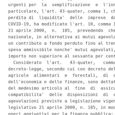
urgenti per  la  semplificazione  e  l'inn
particolare, l'art. 43-quater, comma 1, ch
perdita di  liquidita'  delle  imprese  do
COVID-19, ha modificato l'art. 10, comma 1
21 aprile 2000,  n.  185,  prevedendo  che
nazionale, in alternativa ai mutui agevola
un contributo a fondo perduto fino al tren
spesa ammissibile nonche' mutui agevolati,
importo non superiore al sessanta per cent
  Considerato  l'art.   43-quater,   comma
decreto-legge, secondo cui con decreto del
agricole  alimentari  e  forestali,  di  c
dell'economia e delle finanze, sono dettat
del medesimo articolo al  fine  di  assicu
compatibilita'  delle  disposizioni  di  c
agevolazioni previste a legislazione vigen
legislativo 21 aprile 2000, n. 185, in mod
oneri aggiuntivi per la finanza pubblica; 