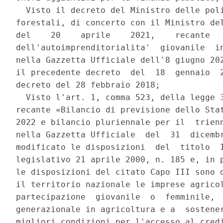
  Visto il decreto del Ministro delle poli
forestali, di concerto con il Ministro del
del    20    aprile    2021,    recante   
dell'autoimprenditorialita'  giovanile  in
nella Gazzetta Ufficiale dell'8 giugno 202
il precedente decreto  del  18  gennaio  2
decreto del 28 febbraio 2018; 

  Visto l'art. 1, comma 523, della legge 3
recante «Bilancio di previsione dello Stat
2022 e bilancio pluriennale per il  trienn
nella Gazzetta Ufficiale  del  31  dicembr
modificato le disposizioni  del  titolo  I
legislativo 21 aprile 2000, n. 185 e, in p
le disposizioni del citato Capo III sono d
il territorio nazionale le imprese agricol
partecipazione  giovanile  o  femminile,  
generazionale in agricoltura e a  sostener
migliori condizioni per l'accesso al credi