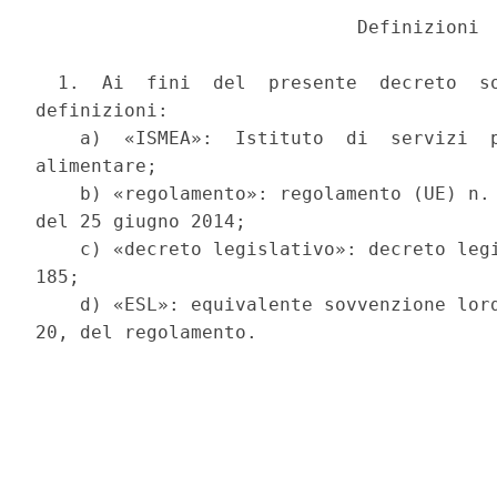
                             Definizioni 

  1.  Ai  fini  del  presente  decreto  so
definizioni: 

    a)  «ISMEA»:  Istituto  di  servizi  p
alimentare; 

    b) «regolamento»: regolamento (UE) n. 
del 25 giugno 2014; 

    c) «decreto legislativo»: decreto legi
185; 

    d) «ESL»: equivalente sovvenzione lord