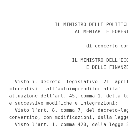
                IL MINISTRO DELLE POLITICH
                       ALIMENTARI E FOREST
                           di concerto con
                      IL MINISTRO DELL'ECO
                           E DELLE FINANZE
  Visto il decreto  legislativo  21  april
«Incentivi   all'autoimprenditorialita'   
attuazione dell'art. 45, comma 1, della le
e successive modifiche e integrazioni; 

  Visto l'art. 8, comma 7, del decreto-leg
convertito, con modificazioni, dalla legge
  Visto l'art. 1, comma 420, della legge 2