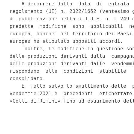
    A decorrere dalla  data  di  entrata  
regolamento (UE) n. 2022/1652 (ventesimo g
di pubblicazione nella G.U.U.E. n. L 249 d
predette  modifiche  sono  applicabili  ne
europea, nonche' nel territorio dei Paesi 
europea ha stipulato appositi accordi. 

    Inoltre, le modifiche in questione son
delle produzioni derivanti dalla  campagna
delle produzioni derivanti dalle  vendemmi
rispondano  alle  condizioni  stabilite   
consolidato. 

    E' fatto salvo lo smaltimento delle  p
vendemmie 2021 e  precedenti  etichettate 