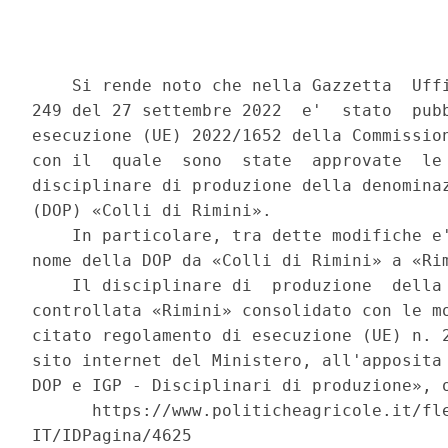
    Si rende noto che nella Gazzetta  Uffi
249 del 27 settembre 2022  e'  stato  pubb
esecuzione (UE) 2022/1652 della Commission
con il  quale  sono  state  approvate  le 
disciplinare di produzione della denominaz
(DOP) «Colli di Rimini». 

    In particolare, tra dette modifiche e'
nome della DOP da «Colli di Rimini» a «Rim
    Il disciplinare di  produzione  della 
controllata «Rimini» consolidato con le mo
citato regolamento di esecuzione (UE) n. 2
sito internet del Ministero, all'apposita 
DOP e IGP - Disciplinari di produzione», o
      https://www.politicheagricole.it/fle
IT/IDPagina/4625 
