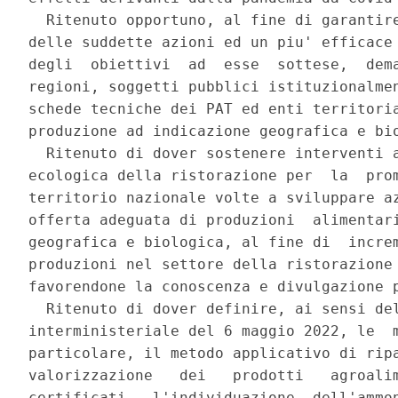
  Ritenuto opportuno, al fine di garantire
delle suddette azioni ed un piu' efficace 
degli  obiettivi  ad  esse  sottese,  dema
regioni, soggetti pubblici istituzionalmen
schede tecniche dei PAT ed enti territoria
produzione ad indicazione geografica e bio
  Ritenuto di dover sostenere interventi a
ecologica della ristorazione per  la  prom
territorio nazionale volte a sviluppare az
offerta adeguata di produzioni  alimentari
geografica e biologica, al fine di  increm
produzioni nel settore della ristorazione 
favorendone la conoscenza e divulgazione p
  Ritenuto di dover definire, ai sensi del
interministeriale del 6 maggio 2022, le  m
particolare, il metodo applicativo di ripa
valorizzazione   dei   prodotti   agroalim
certificati,  l'individuazione  dell'ammon