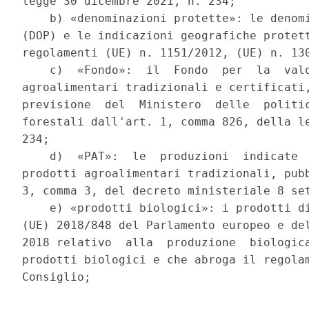
legge 30 dicembre 2021, n. 234; 

    b) «denominazioni protette»: le denomi
(DOP) e le indicazioni geografiche protett
regolamenti (UE) n. 1151/2012, (UE) n. 130
    c)  «Fondo»:  il  Fondo  per  la  valo
agroalimentari tradizionali e certificati,
previsione  del  Ministero  delle  politic
forestali dall'art. 1, comma 826, della le
234; 

    d)  «PAT»:  le  produzioni  indicate  
prodotti agroalimentari tradizionali, pubb
3, comma 3, del decreto ministeriale 8 set
    e) «prodotti biologici»: i prodotti di
(UE) 2018/848 del Parlamento europeo e del
2018 relativo  alla  produzione  biologica
prodotti biologici e che abroga il regolam