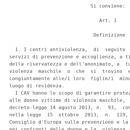
                            Si conviene: 

                               Art. 1 

                             Definizione 

  1. I centri antiviolenza,  di  seguito  
servizi di prevenzione e accoglienza, a ti
della riservatezza e dell'anonimato, a  tu
violenza  maschile  o  che  si  trovino  e
congiuntamente alle/i loro  figlie/i  mino
luogo di residenza. 

  I CAV hanno lo scopo di garantire protez
alle donne vittime di violenza maschile,  
decreto-legge 14 agosto 2013, n.  93,  con
nella legge  15  ottobre  2013,  n.  119, 
Consiglio d'Europa sulla prevenzione e la 
nei confronti delle donne e la  violenza  