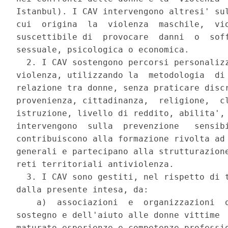
Istanbul). I CAV intervengono altresi' sul
cui  origina  la  violenza  maschile,  vio
suscettibile di  provocare  danni  o  soff
sessuale, psicologica o economica. 

  2. I CAV sostengono percorsi personalizz
violenza, utilizzando la  metodologia  di 
relazione tra donne, senza praticare discr
provenienza, cittadinanza,  religione,  cl
istruzione, livello di reddito, abilita', 
intervengono  sulla  prevenzione   sensibi
contribuiscono alla formazione rivolta ad 
generali e partecipano alla strutturazione
reti territoriali antiviolenza. 

  3. I CAV sono gestiti, nel rispetto di t
dalla presente intesa, da: 

    a)  associazioni  e  organizzazioni  o
sostegno e dell'aiuto alle donne vittime  
maturato esperienze e competenze professio