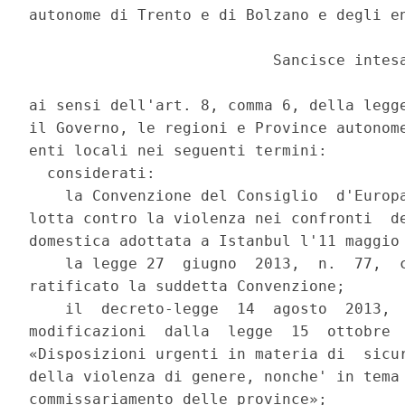
autonome di Trento e di Bolzano e degli en
                           Sancisce intesa
ai sensi dell'art. 8, comma 6, della legge
il Governo, le regioni e Province autonome
enti locali nei seguenti termini: 

  considerati: 

    la Convenzione del Consiglio  d'Europa
lotta contro la violenza nei confronti  de
domestica adottata a Istanbul l'11 maggio 
    la legge 27  giugno  2013,  n.  77,  c
ratificato la suddetta Convenzione; 

    il  decreto-legge  14  agosto  2013,  
modificazioni  dalla  legge  15  ottobre  
«Disposizioni urgenti in materia di  sicur
della violenza di genere, nonche' in tema 
commissariamento delle province»; 
