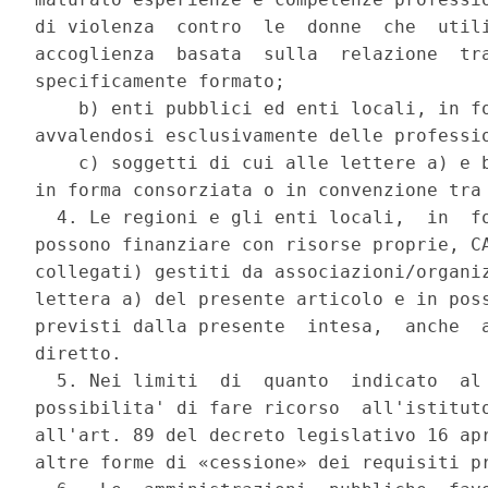
di violenza  contro  le  donne  che  utili
accoglienza  basata  sulla  relazione  tra
specificamente formato; 

    b) enti pubblici ed enti locali, in fo
avvalendosi esclusivamente delle professio
    c) soggetti di cui alle lettere a) e b
in forma consorziata o in convenzione tra 
  4. Le regioni e gli enti locali,  in  fo
possono finanziare con risorse proprie, CA
collegati) gestiti da associazioni/organiz
lettera a) del presente articolo e in poss
previsti dalla presente  intesa,  anche  a
diretto. 

  5. Nei limiti  di  quanto  indicato  al 
possibilita' di fare ricorso  all'istituto
all'art. 89 del decreto legislativo 16 apr
altre forme di «cessione» dei requisiti pr