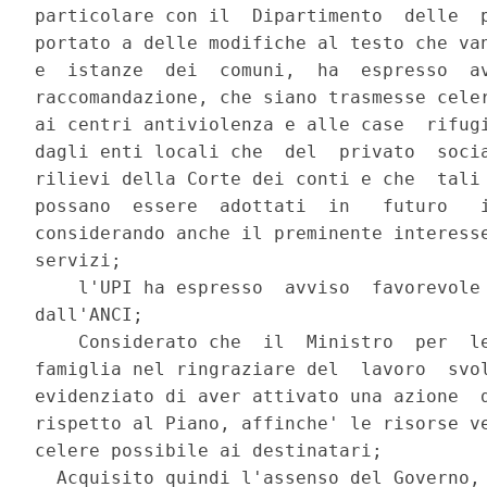
particolare con il  Dipartimento  delle  p
portato a delle modifiche al testo che van
e  istanze  dei  comuni,  ha  espresso  av
raccomandazione, che siano trasmesse celer
ai centri antiviolenza e alle case  rifugi
dagli enti locali che  del  privato  socia
rilievi della Corte dei conti e che  tali 
possano  essere  adottati  in   futuro   i
considerando anche il preminente interesse
servizi; 

    l'UPI ha espresso  avviso  favorevole 
dall'ANCI; 

    Considerato che  il  Ministro  per  le
famiglia nel ringraziare del  lavoro  svol
evidenziato di aver attivato una azione  d
rispetto al Piano, affinche' le risorse ve
celere possibile ai destinatari; 

  Acquisito quindi l'assenso del Governo, 