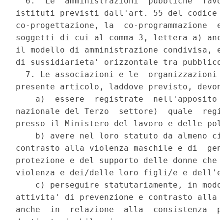
  6.  Le  amministrazioni  pubbliche  favo
istituti previsti dall'art. 55 del codice 
co-progettazione, la  co-programmazione  e
soggetti di cui al comma 3, lettera a) anc
il modello di amministrazione condivisa, e
di sussidiarieta' orizzontale tra pubblico
  7. Le associazioni e le  organizzazioni 
presente articolo, laddove previsto, devon
    a)  essere  registrate  nell'apposito 
nazionale del Terzo  settore)  quale  regi
presso il Ministero del lavoro e delle pol
    b) avere nel loro statuto da almeno ci
contrasto alla violenza maschile e di  gen
protezione e del supporto delle donne che 
violenza e dei/delle loro figli/e e dell'e
    c) perseguire statutariamente, in modo
attivita' di prevenzione e contrasto alla 
anche  in  relazione  alla  consistenza  p