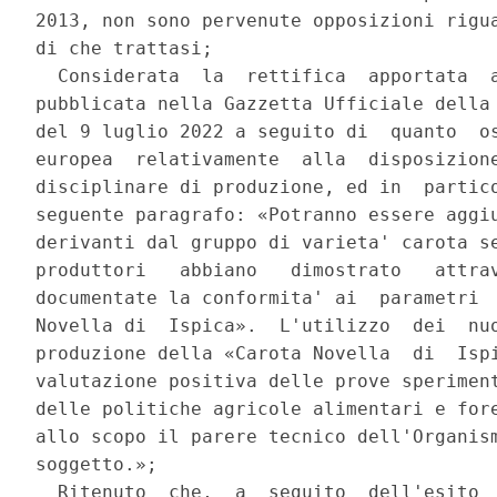
2013, non sono pervenute opposizioni rigua
di che trattasi; 

  Considerata  la  rettifica  apportata  a
pubblicata nella Gazzetta Ufficiale della 
del 9 luglio 2022 a seguito di  quanto  os
europea  relativamente  alla  disposizione
disciplinare di produzione, ed in  partico
seguente paragrafo: «Potranno essere aggiu
derivanti dal gruppo di varieta' carota se
produttori   abbiano   dimostrato   attrav
documentate la conformita' ai  parametri  
Novella di  Ispica».  L'utilizzo  dei  nuo
produzione della «Carota Novella  di  Ispi
valutazione positiva delle prove speriment
delle politiche agricole alimentari e fore
allo scopo il parere tecnico dell'Organism
soggetto.»; 

  Ritenuto  che,  a  seguito  dell'esito  