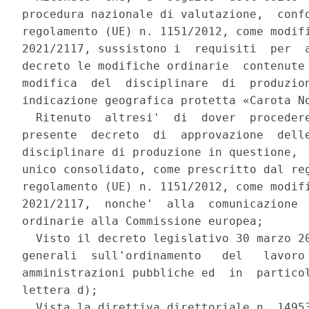
procedura nazionale di valutazione,  confo
regolamento (UE) n. 1151/2012, come modifi
2021/2117, sussistono i  requisiti  per  a
decreto le modifiche ordinarie  contenute 
modifica  del  disciplinare  di  produzion
indicazione geografica protetta «Carota No
  Ritenuto  altresi'  di  dover  procedere
presente  decreto  di  approvazione  delle
disciplinare di produzione in questione,  
unico consolidato, come prescritto dal reg
regolamento (UE) n. 1151/2012, come modifi
2021/2117,  nonche'  alla  comunicazione  
ordinarie alla Commissione europea; 

  Visto il decreto legislativo 30 marzo 20
generali  sull'ordinamento   del   lavoro 
amministrazioni pubbliche ed  in  particol
lettera d); 

  Vista la direttiva direttoriale n. 14953