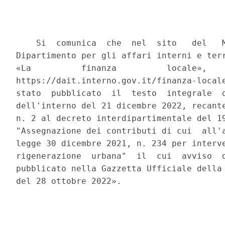
    Si  comunica  che  nel  sito   del   M
Dipartimento per gli affari interni e terr
«La          finanza          locale»,    
https://dait.interno.gov.it/finanza-locale
stato  pubblicato  il  testo  integrale  d
dell'interno del 21 dicembre 2022, recante
n. 2 al decreto interdipartimentale del 19
"Assegnazione dei contributi di cui  all'a
legge 30 dicembre 2021, n. 234 per interve
rigenerazione  urbana"  il  cui  avviso  d
pubblicato nella Gazzetta Ufficiale della 