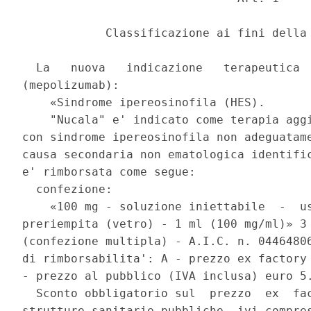
            Classificazione ai fini della 
  La   nuova   indicazione   terapeutica  
(mepolizumab): 

    «Sindrome ipereosinofila (HES). 

    "Nucala" e' indicato come terapia aggi
con sindrome ipereosinofila non adeguatame
causa secondaria non ematologica identific
e' rimborsata come segue: 

  confezione: 

    «100 mg - soluzione iniettabile  -  us
preriempita (vetro) - 1 ml (100 mg/ml)» 3 
(confezione multipla) - A.I.C. n. 04464806
di rimborsabilita': A - prezzo ex factory 
- prezzo al pubblico (IVA inclusa) euro 5.
  Sconto obbligatorio sul  prezzo  ex  fac
strutture sanitarie pubbliche, ivi compres