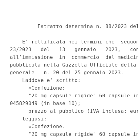
         Estratto determina n. 88/2023 del
    E' rettificata nei termini che  seguon
23/2023   del   13   gennaio   2023,   con
all'immissione  in  commercio  del medicin
pubblicata nella Gazzetta Ufficiale della 
generale - n. 20 del 25 gennaio 2023. 

    Laddove e' scritto: 

      «Confezione: 

      "20 mg capsule rigide" 60 capsule in
045829049 (in base 10); 

      prezzo al pubblico (IVA inclusa: eur
    leggasi: 

      «Confezione: 

      "20 mg capsule rigide" 60 capsule in