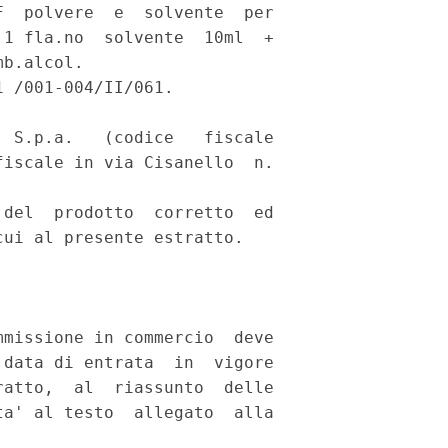
  polvere  e  solvente  per

1 fla.no  solvente  10ml  +

b.alcol. 

 /001-004/II/061. 

 S.p.a.   (codice   fiscale

iscale in via Cisanello  n.

del  prodotto  corretto  ed

ui al presente estratto. 

missione in commercio  deve

data di entrata  in  vigore

atto,  al  riassunto  delle

a' al testo  allegato  alla
