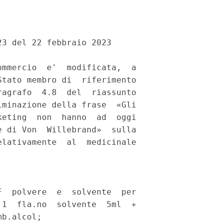
3 del 22 febbraio 2023 

mmercio  e'  modificata,  a

tato membro di  riferimento

agrafo  4.8  del  riassunto

minazione della frase  «Gli

eting  non  hanno  ad  oggi

 di Von  Willebrand»  sulla

lativamente  al  medicinale

  polvere  e  solvente  per

1  fla.no  solvente  5ml  +

b.alcol; 
