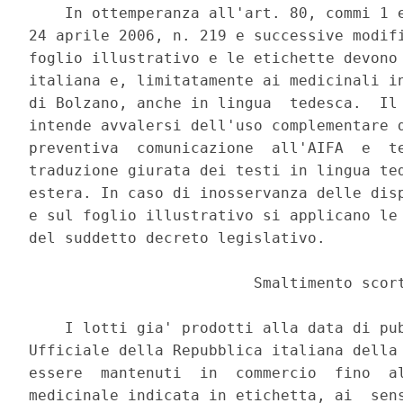
    In ottemperanza all'art. 80, commi 1 e
24 aprile 2006, n. 219 e successive modifi
foglio illustrativo e le etichette devono 
italiana e, limitatamente ai medicinali in
di Bolzano, anche in lingua  tedesca.  Il 
intende avvalersi dell'uso complementare d
preventiva  comunicazione  all'AIFA  e  te
traduzione giurata dei testi in lingua ted
estera. In caso di inosservanza delle disp
e sul foglio illustrativo si applicano le 
del suddetto decreto legislativo. 

                         Smaltimento scort
    I lotti gia' prodotti alla data di pub
Ufficiale della Repubblica italiana della 
essere  mantenuti  in  commercio  fino  al
medicinale indicata in etichetta, ai  sens