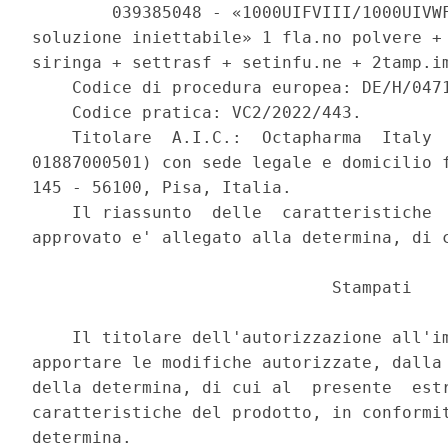
        039385048 - «1000UIFVIII/1000UIVWF
soluzione iniettabile» 1 fla.no polvere + 
siringa + settrasf + setinfu.ne + 2tamp.im
    Codice di procedura europea: DE/H/0471
    Codice pratica: VC2/2022/443. 

    Titolare  A.I.C.:  Octapharma  Italy  
01887000501) con sede legale e domicilio f
145 - 56100, Pisa, Italia. 

    Il riassunto  delle  caratteristiche  
approvato e' allegato alla determina, di c
                              Stampati 

    Il titolare dell'autorizzazione all'im
apportare le modifiche autorizzate, dalla 
della determina, di cui al  presente  estr
caratteristiche del prodotto, in conformit
determina. 
