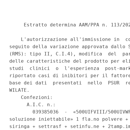
     Estratto determina AAM/PPA n. 113/202
    L'autorizzazione all'immissione in  co
seguito della variazione approvata dallo S
(RMS): tipo II, C.I.4), modifica  del  par
delle caratteristiche del prodotto per eli
studi  clinici  o  l'esperienza  post-mark
riportato casi di inibitori per il fattore
base dei dati  presentati  nello  PSUR  re
WILATE. 

    Confezioni: 

      A.I.C. n.: 

        039385036  -  «500UIFVIII/500UIVWF
soluzione iniettabile» 1 fla.no polvere + 
siringa + settrasf + setinfu.ne + 2tamp.im