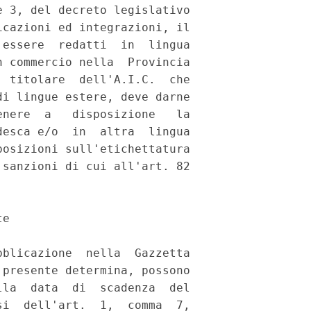
 3, del decreto legislativo

cazioni ed integrazioni, il

essere  redatti  in  lingua

 commercio nella  Provincia

 titolare  dell'A.I.C.  che

i lingue estere, deve darne

nere  a   disposizione   la

esca e/o  in  altra  lingua

osizioni sull'etichettatura

sanzioni di cui all'art. 82

e 

blicazione  nella  Gazzetta

presente determina, possono

la  data  di  scadenza  del

i  dell'art.  1,  comma  7,
