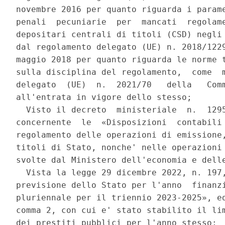
novembre 2016 per quanto riguarda i parame
penali  pecuniarie  per  mancati  regolame
depositari centrali di titoli (CSD) negli 
dal regolamento delegato (UE) n. 2018/1229
maggio 2018 per quanto riguarda le norme t
sulla disciplina del regolamento,  come  m
delegato  (UE)  n.  2021/70   della   Comm
all'entrata in vigore dello stesso; 

  Visto il decreto  ministeriale  n.  1295
concernente  le  «Disposizioni  contabili 
regolamento delle operazioni di emissione,
titoli di Stato, nonche' nelle operazioni 
svolte dal Ministero dell'economia e delle
  Vista la legge 29 dicembre 2022, n. 197,
previsione dello Stato per l'anno  finanzi
pluriennale per il triennio 2023-2025», ed
comma 2, con cui e' stato stabilito il lim
dei prestiti pubblici per l'anno stesso; 
