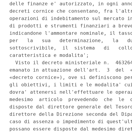
delle finanze e' autorizzato, in ogni anno
decreti cornice che consentano, fra l'altr
operazioni di indebitamento sul mercato in
di prodotti e strumenti finanziari a breve
indicandone l'ammontare nominale, il tasso
per   la   sua   determinazione,   la   du
sottoscrivibile,  il  sistema   di   collo
caratteristica e modalita'; 

  Visto il decreto ministeriale n.  463264
emanato in attuazione dell'art.  3  del  «
«decreto cornice»), ove si definiscono per
gli obiettivi, i limiti e le modalita' cui
dovra' attenersi nell'effettuare le operaz
medesimo  articolo  prevedendo  che  le  o
disposte dal direttore generale del Tesoro
direttore della Direzione seconda del Dipa
caso di assenza o impedimento di quest'ult
possano essere disposte dal medesimo diret