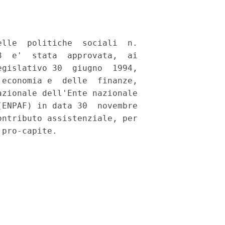
lle  politiche  sociali  n.

  e'  stata  approvata,  ai

gislativo 30  giugno  1994,

economia e  delle  finanze,

zionale dell'Ente nazionale

ENPAF) in data 30  novembre

ntributo assistenziale, per
