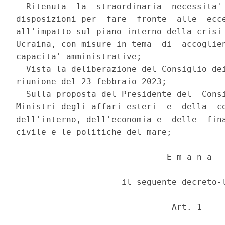
  Ritenuta  la  straordinaria  necessita' 
disposizioni per  fare  fronte  alle  ecce
all'impatto sul piano interno della crisi 
Ucraina, con misure in tema  di  accoglien
capacita' amministrative; 

  Vista la deliberazione del Consiglio dei
riunione del 23 febbraio 2023; 

  Sulla proposta del Presidente del  Consi
Ministri degli affari esteri  e  della  co
dell'interno, dell'economia e  delle  fina
civile e le politiche del mare; 

                              E m a n a 

                     il seguente decreto-l
                               Art. 1 
