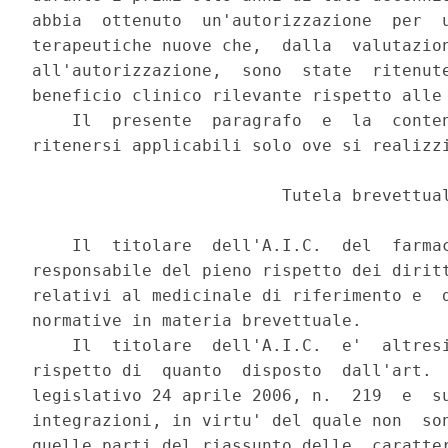
abbia  ottenuto  un'autorizzazione  per  u
terapeutiche nuove che,  dalla  valutazion
all'autorizzazione,  sono  state  ritenute
beneficio clinico rilevante rispetto alle 
    Il  presente  paragrafo  e  la  conten
ritenersi applicabili solo ove si realizzi
                         Tutela brevettual
    Il  titolare  dell'A.I.C.  del  farmac
responsabile del pieno rispetto dei diritt
relativi al medicinale di riferimento e  d
normative in materia brevettuale. 

    Il  titolare  dell'A.I.C.  e'  altresi
rispetto di  quanto  disposto  dall'art.  
legislativo 24 aprile 2006, n.  219  e  su
integrazioni, in virtu' del quale non  son
quelle parti del riassunto delle  caratter