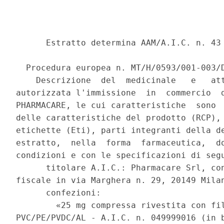
      Estratto determina AAM/A.I.C. n. 43 
  Procedura europea n. MT/H/0593/001-003/D
    Descrizione  del  medicinale   e   att
autorizzata l'immissione  in  commercio  d
PHARMACARE, le cui caratteristiche  sono  
delle caratteristiche del prodotto (RCP), 
etichette (Eti), parti integranti della de
estratto,  nella  forma  farmaceutica,  do
condizioni e con le specificazioni di segu
      titolare A.I.C.: Pharmacare Srl, con
fiscale in via Marghera n. 29, 20149 Milan
      confezioni: 

        «25 mg compressa rivestita con fil
PVC/PE/PVDC/AL - A.I.C. n. 049999016 (in b