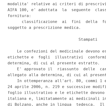
modalita' relative ai criteri di prescrivi
AIFA 100, e' adottata  la  seguente  class
fornitura: 

      classificazione  ai  fini  della  fo
soggetto a prescrizione medica. 

                              Stampati 

    Le confezioni del medicinale devono es
etichette e  fogli  illustrativi  conformi
determina, di cui al presente estratto. 

    E' approvato il  riassunto  delle  car
allegato alla determina, di cui al present
    In ottemperanza all'art. 80, commi 1 e
24 aprile 2006, n. 219 e successive modifi
foglio illustrativo e le etichette devono 
italiana e, limitatamente ai medicinali in
di Bolzano, anche in lingua  tedesca.  Il 