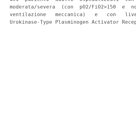
moderata/severa  (con  pO2/FiO2>150  e  no
ventilazione   meccanica)   e   con   live