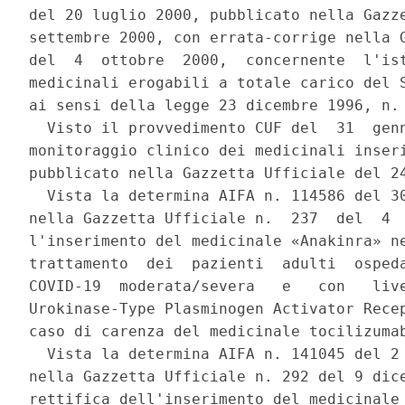
del 20 luglio 2000, pubblicato nella Gazze
settembre 2000, con errata-corrige nella G
del  4  ottobre  2000,  concernente  l'ist
medicinali erogabili a totale carico del S
ai sensi della legge 23 dicembre 1996, n. 
  Visto il provvedimento CUF del  31  genn
monitoraggio clinico dei medicinali inseri
pubblicato nella Gazzetta Ufficiale del 24
  Vista la determina AIFA n. 114586 del 30
nella Gazzetta Ufficiale n.  237  del  4  
l'inserimento del medicinale «Anakinra» ne
trattamento  dei  pazienti  adulti  ospeda
COVID-19  moderata/severa   e   con   live
Urokinase-Type Plasminogen Activator Recep
caso di carenza del medicinale tocilizumab
  Vista la determina AIFA n. 141045 del 2 
nella Gazzetta Ufficiale n. 292 del 9 dice
rettifica dell'inserimento del medicinale 