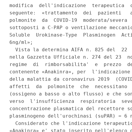
modifica  dell'indicazione  terapeutica  c
seguente:  «trattamento  dei  pazienti   a
polmonite  da  COVID-19  moderata/severa  
sottoposti a C-PAP o ventilazione meccanic
Soluble  Urokinase-Type  Plasminogen  Acti
6ng/ml»; 

  Vista la determina AIFA n. 825 del  22  
nella Gazzetta Ufficiale n. 274 del 23  no
regime  di  rimborsabilita'  e  prezzo  de
contenente «Anakinra», per  l'indicazione 
della malattia da coronavirus 2019  (COVID
affetti  da  polmonite  che  necessitano  
(ossigeno a basso o alto flusso) e che son
verso  l'insufficienza  respiratoria  seve
concentrazione plasmatica del recettore so
plasminogeno dell'urochinasi (suPAR) = 6 n
  Considerato che l'indicazione terapeutic
«Anakinra» e' stato inserito nell'elenco d