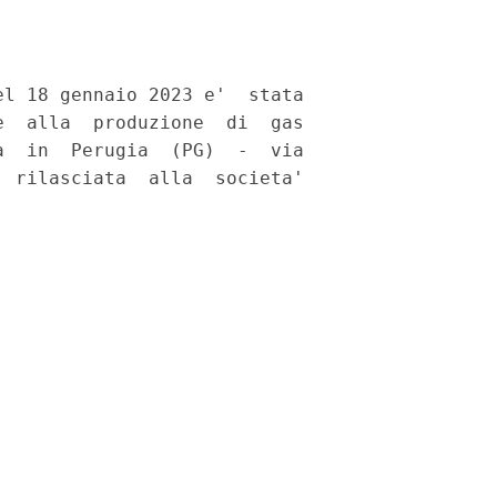
l 18 gennaio 2023 e'  stata

  alla  produzione  di  gas

  in  Perugia  (PG)  -  via

 rilasciata  alla  societa'
