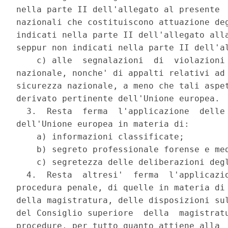
nella parte II dell'allegato al presente  
nazionali che costituiscono attuazione deg
indicati nella parte II dell'allegato alla
seppur non indicati nella parte II dell'al
    c) alle  segnalazioni  di  violazioni 
nazionale, nonche' di appalti relativi ad 
sicurezza nazionale, a meno che tali aspet
derivato pertinente dell'Unione europea. 

  3.  Resta  ferma  l'applicazione  delle 
dell'Unione europea in materia di: 

    a) informazioni classificate; 

    b) segreto professionale forense e med
    c) segretezza delle deliberazioni degl
  4.  Resta  altresi'  ferma  l'applicazio
procedura penale, di quelle in materia di 
della magistratura, delle disposizioni sul
del Consiglio superiore  della  magistratu
procedure, per tutto quanto attiene alla  