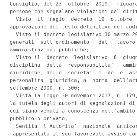
Consiglio, del 23  ottobre  2019,  riguard
persone che segnalano violazioni del dirit
  Visto  il  regio  decreto  19  ottobre  
approvazione del testo definitivo del codi
  Visto il decreto legislativo 30 marzo 20
generali  sull'ordinamento   del   lavoro 
amministrazioni pubbliche; 

  Visto il  decreto  legislativo  8  giugn
disciplina  della  responsabilita'   ammin
giuridiche, delle  societa'  e  delle  ass
personalita' giuridica, a  norma  dell'art
settembre 2000, n. 300; 

  Vista la legge 30 novembre 2017, n. 179,
la tutela degli autori di segnalazioni di 
cui siano venuti a conoscenza nell'ambito 
pubblico o privato; 

  Sentita  l'Autorita'  nazionale  anticor
rappresentato il suo favorevole avviso con