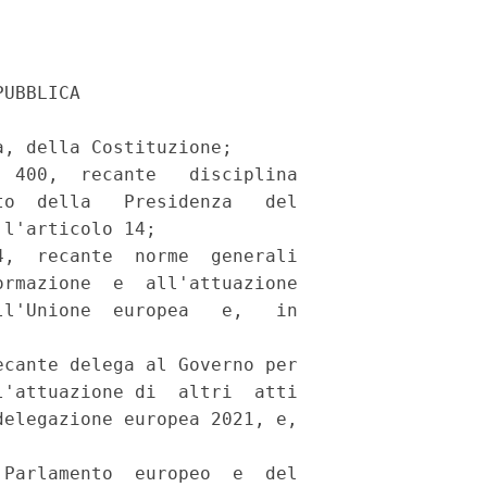
UBBLICA 

, della Costituzione; 

 400,  recante   disciplina

o  della   Presidenza   del

l'articolo 14; 

,  recante  norme  generali

rmazione  e  all'attuazione

l'Unione  europea   e,   in

cante delega al Governo per

'attuazione di  altri  atti

elegazione europea 2021, e,

Parlamento  europeo  e  del
