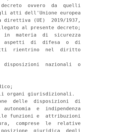
decreto  ovvero  da  quelli

li atti dell'Unione europea

 direttiva (UE)  2019/1937,

legato al presente decreto; 

 in  materia  di  sicurezza

 aspetti  di  difesa  o  di

ti  rientrino  nel  diritto

 disposizioni  nazionali  o

ico; 

i organi giurisdizionali. 

ne  delle  disposizioni  di

 autonomia  e  indipendenza

le funzioni e  attribuzioni

ra,  comprese  le  relative

posizione  giuridica  degli
