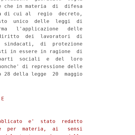
 che in materia  di  difesa

 di cui al  regio  decreto,

to  unico  delle  leggi  di

ma   l'applicazione   delle

iritto  dei  lavoratori  di

 sindacati,  di  protezione

ti in essere in ragione  di

arti  sociali  e  del  loro

onche' di repressione delle

 28 della legge  20  maggio

di  cui  al  primo  periodo  sono  adottate  nel
          termine di cui al comma 5 o  nel  diverso  termine  fissato
          dalla  legge  di  delegazione  europea.  Resta   ferma   la
          disciplina di cui all'articolo 36 per il recepimento  degli
          atti  delegati  dell'Unione   europea   che   recano   meri
          adeguamenti tecnici. 
              7. I decreti legislativi di recepimento delle direttive
          previste dalla legge di delegazione europea,  adottati,  ai
          sensi dell'articolo 117, quinto comma, 