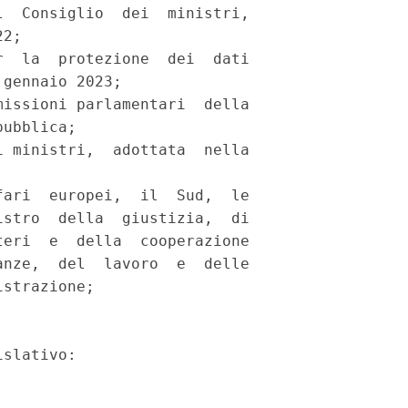
  Consiglio  dei  ministri,

2; 

  la  protezione  dei  dati

gennaio 2023; 

issioni parlamentari  della

ubblica; 

 ministri,  adottata  nella

ari  europei,  il  Sud,  le

stro  della  giustizia,  di

eri  e  della  cooperazione

nze,  del  lavoro  e  delle

strazione; 

slativo: 
