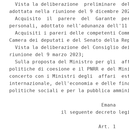
  Vista la deliberazione  preliminare  del
adottata nella riunione del 9 dicembre 202
  Acquisito  il  parere  del  Garante  per
personali, adottato nell'adunanza dell'11 
  Acquisiti i pareri delle competenti Comm
Camera dei deputati e del Senato della Rep
  Vista la deliberazione del Consiglio dei
riunione del 9 marzo 2023; 

  Sulla proposta del Ministro per gli  aff
politiche di coesione e il PNRR e del Mini
concerto con i Ministri degli  affari  est
internazionale, dell'economia e delle fina
politiche sociali e per la pubblica ammini
                                Emana 

                  il seguente decreto legi
                               Art. 1 
