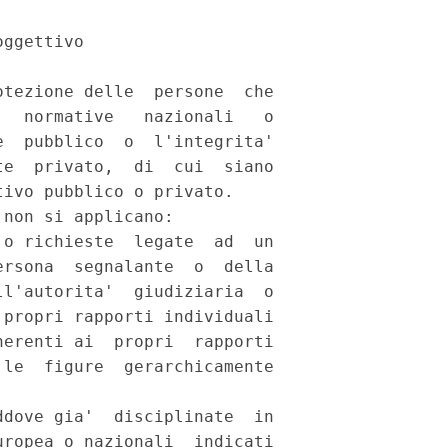
ggettivo 

tezione delle  persone  che

  normative   nazionali   o

  pubblico  o  l'integrita'

e  privato,  di  cui  siano

ivo pubblico o privato. 

non si applicano: 

o richieste  legate  ad  un

rsona  segnalante  o  della

l'autorita'  giudiziaria  o

propri rapporti individuali

erenti ai  propri  rapporti

le  figure  gerarchicamente

dove gia'  disciplinate  in

ropea o nazionali  indicati
