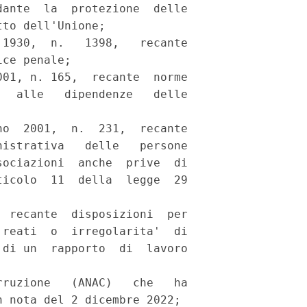
ante  la  protezione  delle

to dell'Unione; 

1930,  n.   1398,   recante

ce penale; 

01, n. 165,  recante  norme

  alle   dipendenze   delle

o  2001,  n.  231,  recante

istrativa   delle   persone

ociazioni  anche  prive  di

icolo  11  della  legge  29

 recante  disposizioni  per

reati  o  irregolarita'  di

di un  rapporto  di  lavoro

ruzione   (ANAC)   che   ha

 nota del 2 dicembre 2022; 
