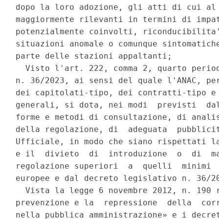
dopo la loro adozione, gli atti di cui al 
maggiormente rilevanti in termini di impat
potenzialmente coinvolti, riconducibilita'
situazioni anomale o comunque sintomatiche
parte delle stazioni appaltanti; 

  Visto l'art. 222, comma 2, quarto period
n. 36/2023, ai sensi del quale l'ANAC, per
dei capitolati-tipo, dei contratti-tipo e 
generali, si dota, nei modi  previsti  dal
forme e metodi di consultazione, di analis
della regolazione, di  adeguata  pubblicit
Ufficiale, in modo che siano rispettati la
e il  divieto  di  introduzione  o  di  ma
regolazione superiori  a  quelli  minimi  
europee e dal decreto legislativo n. 36/20
  Vista la legge 6 novembre 2012, n. 190 r
prevenzione e la  repressione  della  corr
nella pubblica amministrazione» e i decret