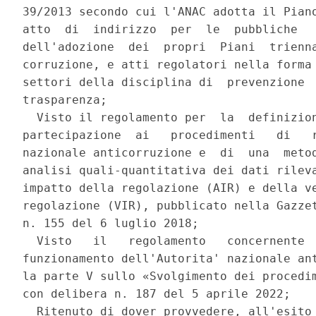
39/2013 secondo cui l'ANAC adotta il Piano
atto  di  indirizzo  per  le  pubbliche   
dell'adozione  dei  propri  Piani  trienna
corruzione, e atti regolatori nella forma 
settori della disciplina di  prevenzione  
trasparenza; 

  Visto il regolamento per  la  definizion
partecipazione  ai   procedimenti   di   r
nazionale anticorruzione e  di  una  metod
analisi quali-quantitativa dei dati rileva
impatto della regolazione (AIR) e della ve
regolazione (VIR), pubblicato nella Gazzet
n. 155 del 6 luglio 2018; 

  Visto   il   regolamento   concernente  
funzionamento dell'Autorita' nazionale ant
la parte V sullo «Svolgimento dei procedim
con delibera n. 187 del 5 aprile 2022; 

  Ritenuto di dover provvedere, all'esito 