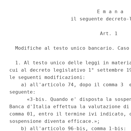
                              E m a n a 

                     il seguente decreto-l
                               Art. 1 

  Modifiche al testo unico bancario. Caso 
  1. Al testo unico delle leggi in materia
cui al decreto legislativo 1° settembre 19
le seguenti modificazioni: 

    a) all'articolo 74, dopo il comma 3  e
seguente: 

      «3-bis. Quando e' disposta la sospen
Banca d'Italia effettua la valutazione di 
comma 01, entro il termine ivi indicato, c
sospensione diventa efficace.»; 

    b) all'articolo 96-bis, comma 1-bis: 
