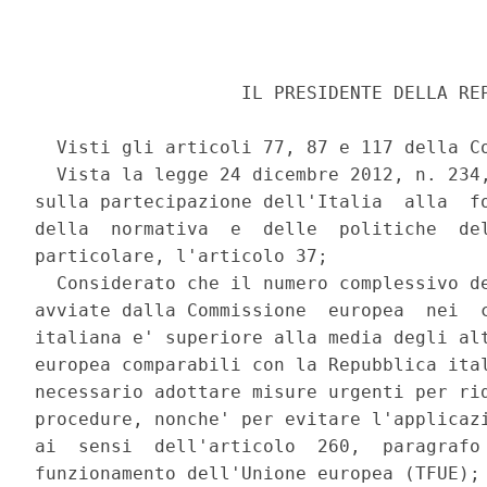
                   IL PRESIDENTE DELLA REP
  Visti gli articoli 77, 87 e 117 della Co
  Vista la legge 24 dicembre 2012, n. 234,
sulla partecipazione dell'Italia  alla  fo
della  normativa  e  delle  politiche  del
particolare, l'articolo 37; 

  Considerato che il numero complessivo de
avviate dalla Commissione  europea  nei  c
italiana e' superiore alla media degli alt
europea comparabili con la Repubblica ital
necessario adottare misure urgenti per rid
procedure, nonche' per evitare l'applicazi
ai  sensi  dell'articolo  260,  paragrafo 
funzionamento dell'Unione europea (TFUE); 