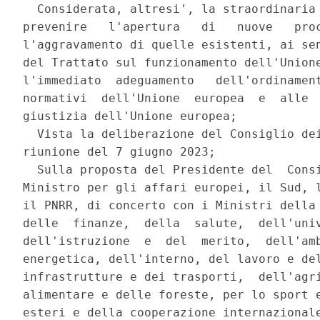
  Considerata, altresi', la straordinaria 
prevenire   l'apertura   di   nuove   proc
l'aggravamento di quelle esistenti, ai sen
del Trattato sul funzionamento dell'Unione
l'immediato  adeguamento   dell'ordinament
normativi  dell'Unione  europea  e  alle  
giustizia dell'Unione europea; 

  Vista la deliberazione del Consiglio dei
riunione del 7 giugno 2023; 

  Sulla proposta del Presidente del  Consi
Ministro per gli affari europei, il Sud, l
il PNRR, di concerto con i Ministri della 
delle  finanze,  della  salute,  dell'univ
dell'istruzione  e  del  merito,  dell'amb
energetica, dell'interno, del lavoro e del
infrastrutture e dei trasporti,  dell'agri
alimentare e delle foreste, per lo sport e
esteri e della cooperazione internazionale