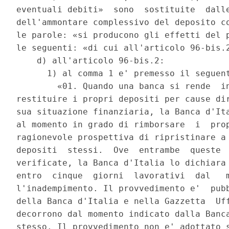
eventuali debiti»  sono  sostituite  dalle
dell'ammontare complessivo del deposito co
le parole: «si producono gli effetti del p
le seguenti: «di cui all'articolo 96-bis.2
    d) all'articolo 96-bis.2: 

      1) al comma 1 e' premesso il seguent
        «01. Quando una banca si rende  in
restituire i propri depositi per cause dir
sua situazione finanziaria, la Banca d'Ita
al momento in grado di rimborsare  i  prop
ragionevole prospettiva di ripristinare a 
depositi  stessi.  Ove  entrambe  queste  
verificate, la Banca d'Italia lo dichiara 
entro  cinque  giorni  lavorativi  dal   m
l'inadempimento. Il provvedimento e'  pubb
della Banca d'Italia e nella Gazzetta  Uff
decorrono dal momento indicato dalla Banca
stesso. Il provvedimento non e' adottato s