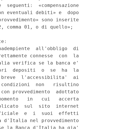
  seguenti:  «compensazione

n eventuali debiti» e  dopo

rovvedimento» sono inserite

, comma 01, o di quello»; 

e: 

adempiente  all'obbligo  di

ettamente connesse  con  la

lia verifica se la banca e'

ri  depositi  o  se  ha  la

breve  l'accessibilita'  ai

condizioni  non   risultino

con provvedimento  adottato

omento   in   cui   accerta

licato  sul  sito  internet

iciale  e  i  suoi  effetti

 d'Italia nel provvedimento

e la Banca d'Italia ha gia'
