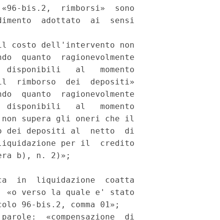
«96-bis.2,  rimborsi»  sono

imento  adottato  ai  sensi

l costo dell'intervento non

do  quanto  ragionevolmente

 disponibili   al   momento

l  rimborso  dei  depositi»

do  quanto  ragionevolmente

 disponibili   al   momento

non supera gli oneri che il

 dei depositi al  netto  di

iquidazione per il  credito

ra b), n. 2)»; 

a  in  liquidazione  coatta

 «o verso la quale e' stato

olo 96-bis.2, comma 01»; 

parole:  «compensazione  di
