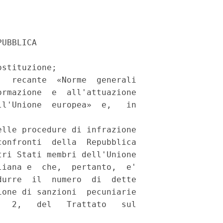
UBBLICA 

stituzione; 

  recante  «Norme  generali

rmazione  e  all'attuazione

l'Unione  europea»  e,   in

lle procedure di infrazione

onfronti  della  Repubblica

ri Stati membri dell'Unione

iana e  che,  pertanto,  e'

urre  il  numero  di  dette

one di sanzioni  pecuniarie

  2,   del   Trattato   sul


