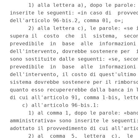
      1) alla lettera a), dopo le parole: 
inserite le seguenti: «in caso di  provved
dell'articolo 96-bis.2, comma 01, o»; 

      2) alla lettera c), le parole: «se i
supera il  costo  che  il  sistema,  secon
prevedibile  in  base  alle  informazioni 
dell'intervento, dovrebbe sostenere per  i
sono sostituite dalle seguenti: «se, secon
prevedibile  in  base  alle  informazioni 
dell'intervento, il costo di quest'ultimo 
sistema dovrebbe sostenere per il rimborso
quanto esso recupererebbe dalla banca in l
di cui all'articolo 91, comma 1-bis, lette
    c) all'articolo 96-bis.1: 

      1) al comma 1, dopo le parole: «banc
amministrativa» sono inserite le seguenti:
adottato il provvedimento di cui all'artic
      2) al  comma  5,  lettera  c),  le  