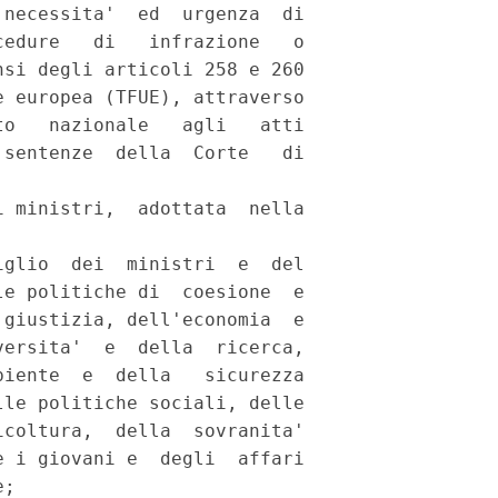
necessita'  ed  urgenza  di

edure   di   infrazione   o

si degli articoli 258 e 260

 europea (TFUE), attraverso

o   nazionale   agli   atti

sentenze  della  Corte   di

 ministri,  adottata  nella

glio  dei  ministri  e  del

e politiche di  coesione  e

giustizia, dell'economia  e

ersita'  e  della  ricerca,

iente  e  della   sicurezza

le politiche sociali, delle

coltura,  della  sovranita'

 i giovani e  degli  affari

; 
