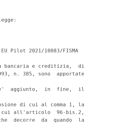
egge: 

EU Pilot 2021/10083/FISMA 

 bancaria e creditizia,  di

93, n. 385, sono  apportate

'  aggiunto,  in  fine,  il

sione di cui al comma 1, la

cui all'articolo  96-bis.2,

he  decorre  da  quando  la
