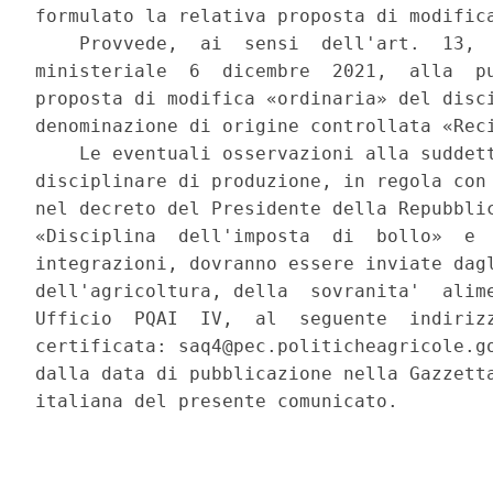
formulato la relativa proposta di modifica
    Provvede,  ai  sensi  dell'art.  13,  
ministeriale  6  dicembre  2021,  alla  pu
proposta di modifica «ordinaria» del disci
denominazione di origine controllata «Reci
    Le eventuali osservazioni alla suddett
disciplinare di produzione, in regola con 
nel decreto del Presidente della Repubblic
«Disciplina  dell'imposta  di  bollo»  e  
integrazioni, dovranno essere inviate dagl
dell'agricoltura, della  sovranita'  alime
Ufficio  PQAI  IV,  al  seguente  indirizz
certificata: saq4@pec.politicheagricole.go
dalla data di pubblicazione nella Gazzetta