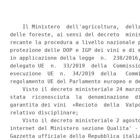
    Il Ministero  dell'agricoltura,  della
delle foreste, ai sensi del decreto  minis
recante la procedura a livello nazionale p
protezione delle DOP e IGP dei vini e di m
in applicazione della legge  n.  238/2016,
delegato UE  n.  33/2019  della  Commissio
esecuzione  UE  n.  34/2019  della   Commi
regolamento UE del Parlamento europeo e de
    Visto il decreto ministeriale 24 marzo
stata  riconosciuta  la  denominazione  di
garantita dei vini  «Recioto  della  Valpo
relativo disciplinare; 

    Visto il decreto ministeriale 2 agosto
internet del Ministero sezione Qualita' - 
Gazzetta ufficiale della Repubblica italia