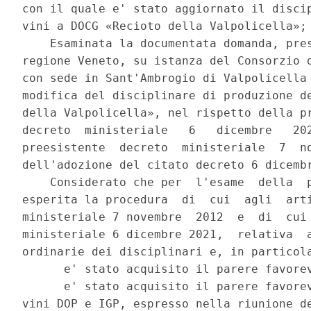
con il quale e' stato aggiornato il discip
vini a DOCG «Recioto della Valpolicella»; 
    Esaminata la documentata domanda, pres
regione Veneto, su istanza del Consorzio d
con sede in Sant'Ambrogio di Valpolicella 
modifica del disciplinare di produzione de
della Valpolicella», nel rispetto della pr
decreto  ministeriale   6   dicembre   202
preesistente  decreto  ministeriale  7  no
dell'adozione del citato decreto 6 dicembr
    Considerato che per  l'esame  della  p
esperita la procedura  di  cui  agli  arti
ministeriale 7 novembre  2012  e  di  cui 
ministeriale 6 dicembre 2021,  relativa  a
ordinarie dei disciplinari e, in particola
      e' stato acquisito il parere favorev
      e' stato acquisito il parere favorev
vini DOP e IGP, espresso nella riunione de