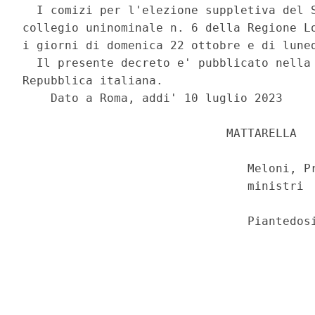
  I comizi per l'elezione suppletiva del S
collegio uninominale n. 6 della Regione Lo
i giorni di domenica 22 ottobre e di luned
  Il presente decreto e' pubblicato nella 
Repubblica italiana. 

    Dato a Roma, addi' 10 luglio 2023 

                             MATTARELLA 

                                Meloni, Pr
                                ministri 
