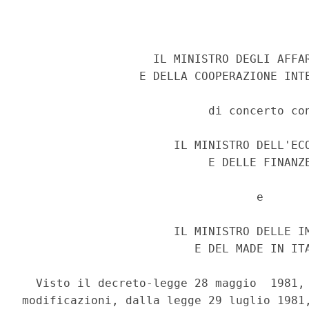
                   IL MINISTRO DEGLI AFFAR
                 E DELLA COOPERAZIONE INTE
                           di concerto con
                      IL MINISTRO DELL'ECO
                           E DELLE FINANZE
                                  e 

                      IL MINISTRO DELLE IM
                         E DEL MADE IN ITA
  Visto il decreto-legge 28 maggio  1981, 
modificazioni, dalla legge 29 luglio 1981,