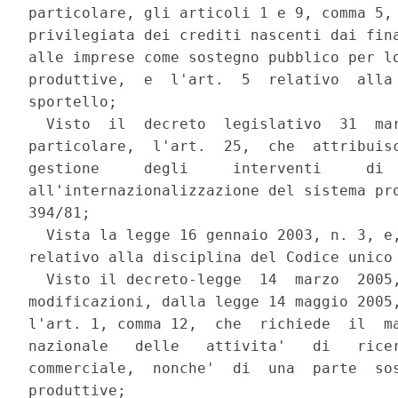
particolare, gli articoli 1 e 9, comma 5, 
privilegiata dei crediti nascenti dai fina
alle imprese come sostegno pubblico per lo
produttive,  e  l'art.  5  relativo  alla 
sportello; 

  Visto  il  decreto  legislativo  31  mar
particolare,  l'art.  25,  che  attribuisc
gestione     degli     interventi     di  
all'internazionalizzazione del sistema pro
394/81; 

  Vista la legge 16 gennaio 2003, n. 3, e,
relativo alla disciplina del Codice unico 
  Visto il decreto-legge  14  marzo  2005,
modificazioni, dalla legge 14 maggio 2005,
l'art. 1, comma 12,  che  richiede  il  ma
nazionale   delle   attivita'   di   ricer
commerciale,  nonche'  di  una  parte  sos
produttive; 
